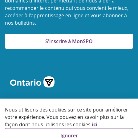
domaines d'intérêt permettant de nous aider à
recommander le contenu qui vous convient le mieux,
accéder à l'apprentissage en ligne et vous abonner à
nos bulletins.
S'inscrire à MonSPO
Nous utilisons des cookies sur ce site pour améliorer
votre expérience. Vous pouvez en savoir plus sur la
© 2026 Agence ontarienne de protection et de promotion de
façon dont nous utilisons les cookies
ici
.
la santé
Ignorer
Accessibilité
Confidentialité
Conditions