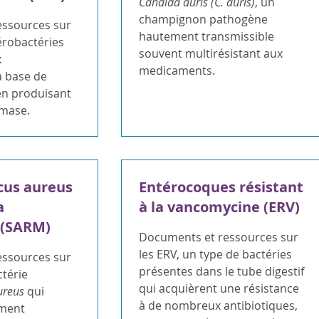
Candida auris (C. auris)
, un
champignon pathogène
ssources sur
hautement transmissible
érobactéries
souvent multirésistant aux
x
medicaments.
à base de
n produisant
mase.
cus aureus
Entérocoques résistant
a
à la vancomycine (ERV)
 (SARM)
Documents et ressources sur
les ERV, un type de bactéries
ssources sur
présentes dans le tube digestif
térie
qui acquièrent une résistance
ureus
qui
à de nombreux antibiotiques,
ement