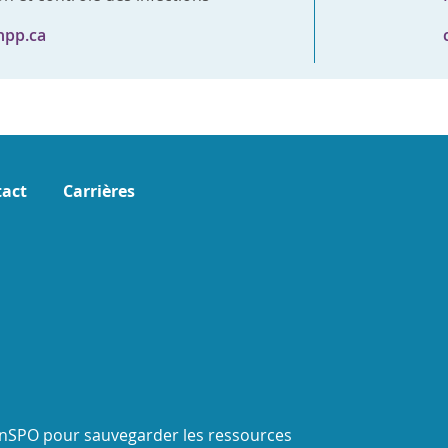
hpp.ca
act
Carrières
onSPO pour sauvegarder les ressources