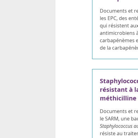
rsonnels
Documents et re
les EPC, des ent
qui résistent au
antimicrobiens 
carbapénèmes e
de la carbapénè
Staphylococ
résistant à l
méthicilline
Documents et re
le SARM, une bac
Staphylococcus a
résiste au trait