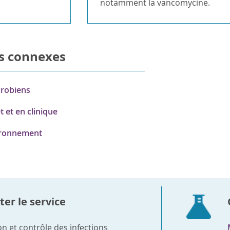
notamment la vancomycine.
s connexes
crobiens
 et en clinique
ironnement
er le service
n et contrôle des infections