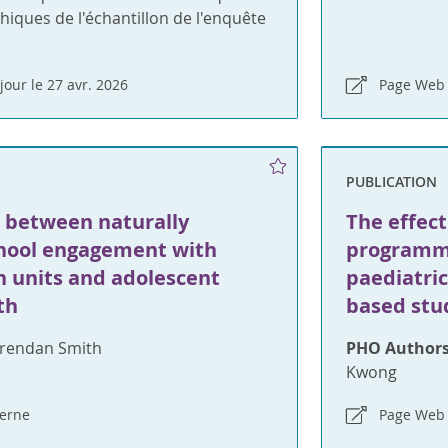
iques de l'échantillon de l'enquête
jour le 27 avr. 2026
Page Web 
PUBLICATION
s between naturally
The effect
chool engagement with
programme
h units and adolescent
paediatri
th
based stu
rendan Smith
PHO Authors
Kwong
erne
Page Web 