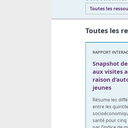
Toutes les resso
Toutes les r
RAPPORT INTERAC
Snapshot de 
aux visites 
raison d’aut
jeunes
Résume les diffé
entre les quintil
socioéconomiques
santé pour cinq 
par l’indice de 