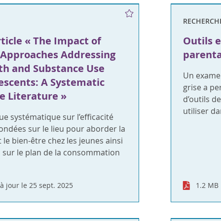
RECHERCH
rticle « The Impact of
Outils 
 Approaches Addressing
parenta
th and Substance Use
Un examen 
scents: A Systematic
grise a p
e Literature »
d’outils d
utiliser d
 systématique sur l’efficacité
ndées sur le lieu pour aborder la
le bien-être chez les jeunes ainsi
s sur le plan de la consommation
à jour le 25 sept. 2025
1.2 MB