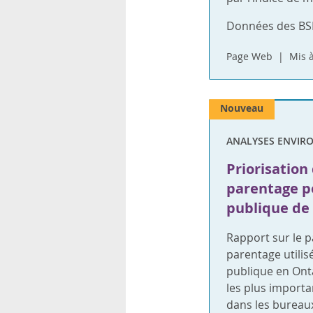
Données des BSP
Page Web
Mis à
Nouveau
ANALYSES ENVIR
Priorisation
parentage p
publique de 
Rapport sur le p
parentage utilis
publique en Onta
les plus import
dans les bureaux