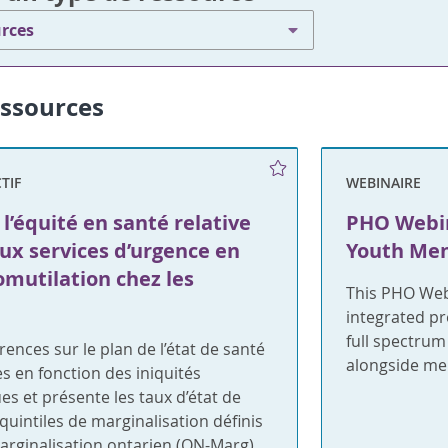
urces
essources
TIF
WEBINAIRE
l’équité en santé relative
PHO Webin
aux services d’urgence en
Youth Men
omutilation chez les
This PHO Webi
integrated p
full spectru
rences sur le plan de l’état de santé
alongside me
es en fonction des iniquités
 et présente les taux d’état de
quintiles de marginalisation définis
marginalisation ontarien (ON-Marg).