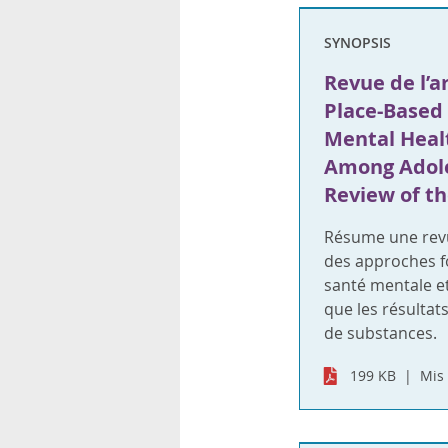
rsonnels
SYNOPSIS
Revue de l’a
Place-Based
Mental Heal
Among Adole
Review of th
Résume une revue
des approches fo
santé mentale et 
que les résultat
de substances.
199 KB
Mis 