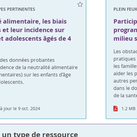
ES PERTINENTES
PLEIN FEU
 alimentaire, les biais
Partici
 et leur incidence sur
program
et adolescents âgés de 4
milieu 
Les obstac
pratiques 
 des données probantes
les famill
idence de la neutralité alimentaire
aider les 
mentaires) sur les enfants d’âge
autres per
dolescents.
dans le 
de la sant
à jour le 9 oct. 2024
1.2 MB
 un type de ressource