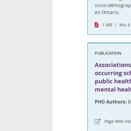
socio-démograph
en Ontario.
1 MB
Mis à 
PUBLICATION
Association
occurring s
public healt
mental heal
PHO Authors:
B
Page Web ext