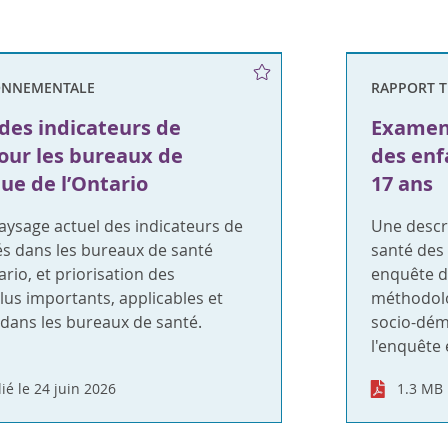
e
ONNEMENTALE
RAPPORT 
 des indicateurs de
Examen 
our les bureaux de
des enf
ue de l’Ontario
17 ans
aysage actuel des indicateurs de
Une descr
és dans les bureaux de santé
santé des 
rio, et priorisation des
enquête d
plus importants, applicables et
méthodolog
ans les bureaux de santé.
socio-dém
l'enquête 
ié le 24 juin 2026
1.3 MB