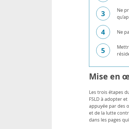
Ne pr
3
qu’ap
4
Ne pa
Mettr
5
résid
Mise en œ
Les trois étapes d
FSLD à adopter et 
appuyée par des o
et de la lutte con
dans les pages qui