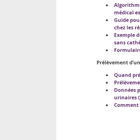
Algorithme
médical es
Guide pour
chez les r
Exemple de
sans cath
Formulaire
Prélèvement d’un 
Quand prél
Prélèvemen
Données pr
urinaires 
Comment in