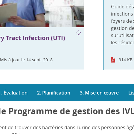
Guide déta
infections
foyers de 
gestion de
surutilisa
y Tract Infection (UTI)
les réside
Mis à jour le 14 sept. 2018
914 KB
1. Évaluation
2. Planification
3. Mise en œuvre
Li
le Programme de gestion des IVU 
uent de trouver des bactéries dans l’urine des personnes âg