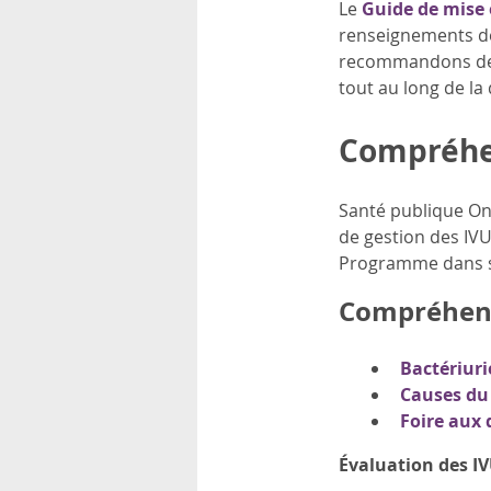
Le
Guide de mise 
renseignements de 
recommandons de t
tout au long de l
Compréhen
Santé publique On
de gestion des IVU
Programme dans so
Compréhens
Bactériur
Causes du 
Foire aux 
Évaluation des IV