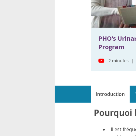
rsonnels
PHO's Urinar
Program
2 minutes
Introduction
Pourquoi 
Il est fréq