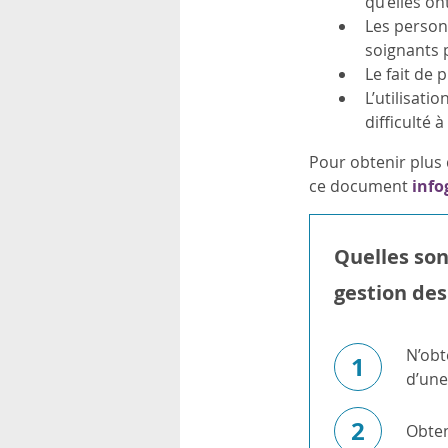
qu’elles on
Les personn
soignants 
Le fait de 
L’utilisati
difficulté à
Pour obtenir plus 
ce document
info
Quelles son
gestion des
N’obt
1
d’une
2
Obten