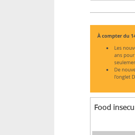
rsonnels
À compter du 14
Les nouve
ans pour 
seulemen
De nouvel
l’onglet 