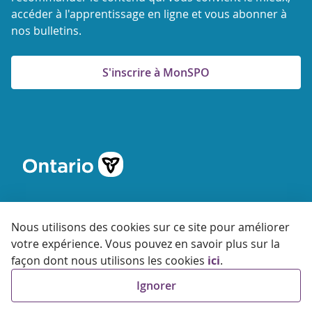
accéder à l'apprentissage en ligne et vous abonner à
nos bulletins.
S'inscrire à MonSPO
Nous utilisons des cookies sur ce site pour améliorer
votre expérience. Vous pouvez en savoir plus sur la
© 2026 Agence ontarienne de protection et de promotion de
façon dont nous utilisons les cookies
ici
.
la santé
Ignorer
Accessibilité
Confidentialité
Conditions
d'utilisation
FAQ
Plan du site