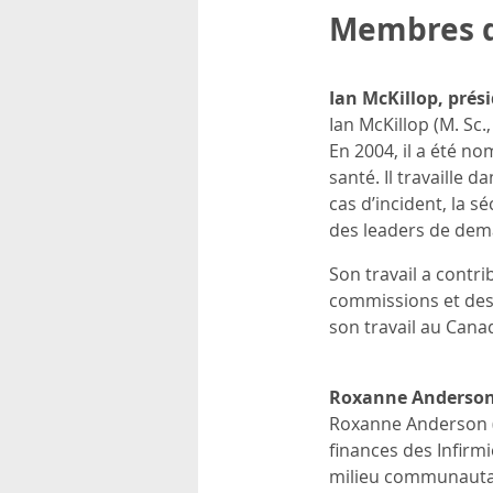
rsonnels
Membres du
Ian McKillop, prés
Ian McKillop (M. Sc.
En 2004, il a été n
santé. Il travaille 
cas d’incident, la s
des leaders de dem
Son travail a cont
commissions et des e
son travail au Cana
Roxanne Anderson,
Roxanne Anderson (M
finances des Infirm
milieu communautai