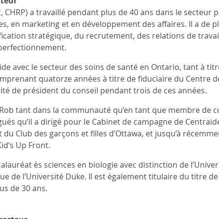
teur
 CHRP) a travaillé pendant plus de 40 ans dans le secteur p
, en marketing et en développement des affaires. Il a de p
fication stratégique, du recrutement, des relations de travai
 perfectionnement.
solide avec le secteur des soins de santé en Ontario, tant à t
renant quatorze années à titre de fiduciaire du Centre de
é de président du conseil pendant trois de ces années.
 Rob tant dans la communauté qu’en tant que membre de 
ués qu’il a dirigé pour le Cabinet de campagne de Centraid
du Club des garçons et filles d’Ottawa, et jusqu’à récemme
id’s Up Front.
lauréat ès sciences en biologie avec distinction de l’Univers
e de l’Université Duke. Il est également titulaire du titre d
us de 30 ans.