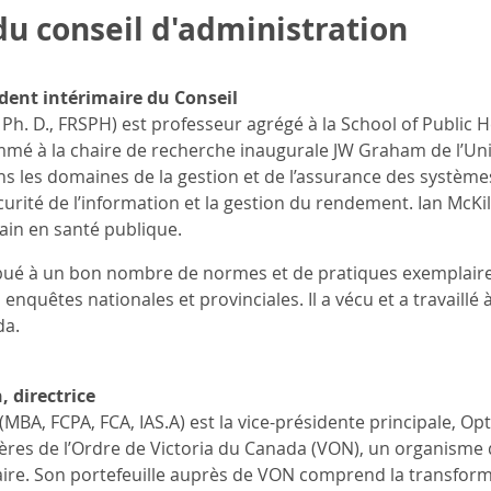
 conseil d'administration
ident intérimaire du Conseil
, Ph. D., FRSPH) est professeur agrégé à la School of Public 
ommé à la chaire de recherche inaugurale JW Graham de l’Uni
dans les domaines de la gestion et de l’assurance des système
écurité de l’information et la gestion du rendement. Ian McKi
ain en santé publique.
ribué à un bon nombre de normes et de pratiques exemplair
nquêtes nationales et provinciales. Il a vécu et a travaillé 
da.
 directrice
BA, FCPA, FCA, IAS.A) est la vice-présidente principale, Opt
ières de l’Ordre de Victoria du Canada (VON), un organisme 
re. Son portefeuille auprès de VON comprend la transform