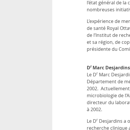
l’état général de la
nombreuses initiativ
L’expérience de mem
de santé Royal Otta
de l’Institut de re
et sa région, de co
présidente du Comit
r
D
Marc Desjardins
r
Le D
Marc Desjardin
Département de méde
2002. Actuellement,
microbiologie de l’
directeur du labora
à 2002.
r
Le D
Desjardins a o
recherche clinique a