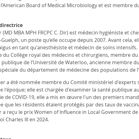
 l’American Board of Medical Microbiology et est membre du
directrice
 (MD MBA MPH FRCPC C. Dir) est médecin hygiéniste et chef
-Guelph, un poste qu’elle occupe depuis 2007. Avant cela, e
aigus en tant qu'anesthésiste et médecin de soins intensifs
 du Collège royal des médecins et chirurgiens, membre du c
é publique de l’Université de Waterloo, ancienne membre du 
péciale du département de médecine des populations de l’
r a été nommée membre du Comité ministériel d'experts sur
de l'époque; elle est chargée d'examiner la santé publique a
e de COVID-19, elle a mis en œuvre l'un des premiers man
ée que les résidents étaient protégés par des taux de vaccin
 a reçu le prix Women of Influence in Local Government d
 Charles III en 2024.