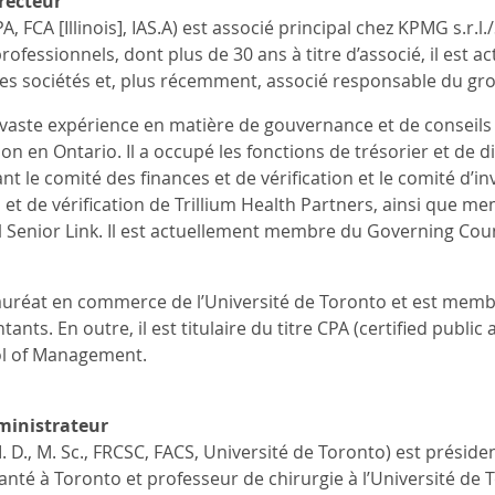
recteur
, FCA [Illinois], IAS.A) est associé principal chez KPMG s.r.l.
rofessionnels, dont plus de 30 ans à titre d’associé, il est
des sociétés et, plus récemment, associé responsable du grou
aste expérience en matière de gouvernance et de conseils d
ion en Ontario. Il a occupé les fonctions de trésorier et de d
nt le comité des finances et de vérification et le comité d’
 et de vérification de Trillium Health Partners, ainsi que m
l Senior Link. Il est actuellement membre du Governing Coun
lauréat en commerce de l’Université de Toronto et est membr
ants. En outre, il est titulaire du titre CPA (certified public
l of Management.
ministrateur
 D., M. Sc., FRCSC, FACS, Université de Toronto) est présid
anté à Toronto et professeur de chirurgie à l’Université de T