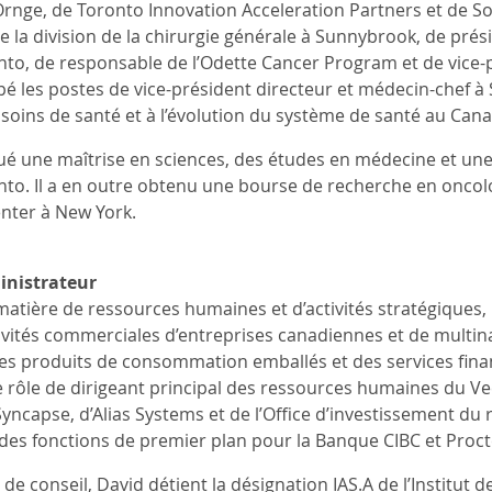
’Ornge, de Toronto Innovation Acceleration Partners et de
e la division de la chirurgie générale à Sunnybrook, de prési
onto, de responsable de l’Odette Cancer Program et de vice-
pé les postes de vice-président directeur et médecin-chef 
 soins de santé et à l’évolution du système de santé au Cana
ué une maîtrise en sciences, des études en médecine et une
onto. Il a en outre obtenu une bourse de recherche en oncol
nter à New York.
inistrateur
matière de ressources humaines et d’activités stratégiques, 
ivités commerciales d’entreprises canadiennes et de multina
des produits de consommation emballés et des services fina
le rôle de dirigeant principal des ressources humaines du Vecto
yncapse, d’Alias Systems et de l’Office d’investissement du 
es fonctions de premier plan pour la Banque CIBC et Proc
 conseil, David détient la désignation IAS.A de l’Institut d