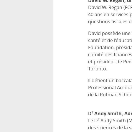
David W. Regan,
di
David W. Regan (FCPA
40 ans en services p
questions fiscales 
David possède une v
santé et de l’éducat
Foundation, présida
comité des finances
et président de Pee
Toronto.
Il détient un bacca
Professional Account
de la Rotman Schoo
r
D
Andy Smith, Ad
r
Le D
Andy Smith (M.
des sciences de la s