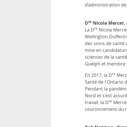
d’administration de
re
D
Nicola Mercer, 
re
La D
Nicola Mercer
Wellington-Dufferin
des soins de santé 
mise en candidature
sciences de la sant
Guelph et membre s
re
En 2017, la D
Merce
Santé de l'Ontario 
Pendant la pandémi
Nord et s'est assur
re
travail, la D
Mercer
couronnement du roi