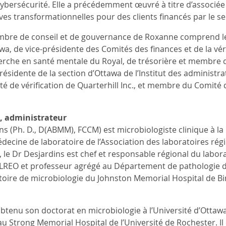
 cybersécurité. Elle a précédemment œuvré à titre d’associée 
es transformationnelles pour des clients financés par le sec
bre de conseil et de gouvernance de Roxanne comprend le p
wa, de vice-présidente des Comités des finances et de la vér
cherche en santé mentale du Royal, de trésorière et membre 
présidente de la section d’Ottawa de l’Institut des administ
é de vérification de Quarterhill Inc., et membre du Comité
, administrateur
s (Ph. D., D(ABMM), FCCM) est microbiologiste clinique à la 
cine de laboratoire de l’Association des laboratoires régio
 le Dr Desjardins est chef et responsable régional du labor
ALREO et professeur agrégé au Département de pathologie de 
toire de microbiologie du Johnston Memorial Hospital de Bi
btenu son doctorat en microbiologie à l’Université d’Otta
u Strong Memorial Hospital de l’Université de Rochester. Il es