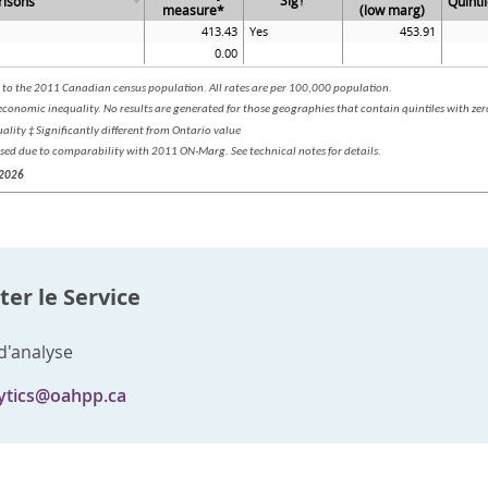
er le Service
d'analyse
ytics@oahpp.ca