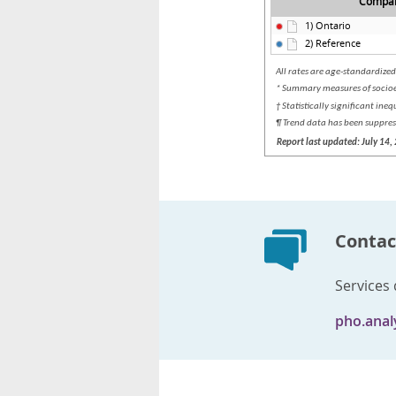
Contact
Services 
pho.anal