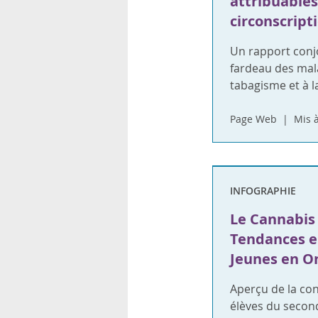
attribuables 
rsonnels
circonscript
Un rapport conjo
fardeau des mala
tabagisme et à 
Page Web
Mis à
INFOGRAPHIE
Le Cannabis 
Tendances e
Jeunes en O
Aperçu de la co
élèves du second