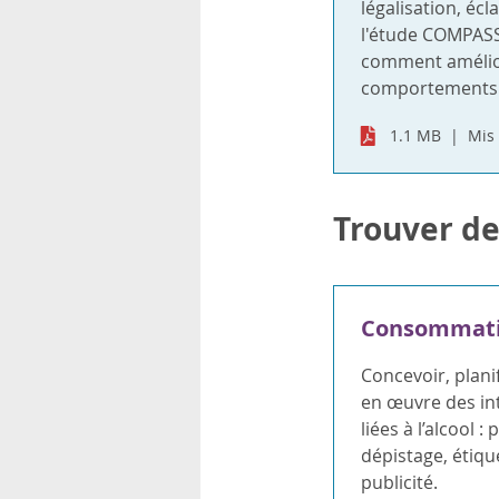
légalisation, écl
l'étude COMPAS
comment amélior
comportements li
1.1 MB
Mis 
Trouver de
Consommatio
Concevoir, plani
en œuvre des in
liées à l’alcool : 
dépistage, étiqu
publicité.