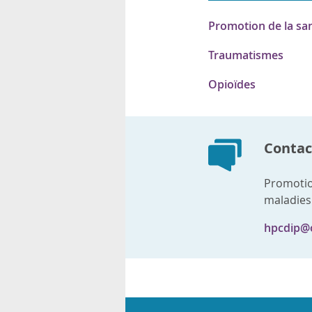
Promotion de la sa
Traumatismes
Opioïdes
Contact
Promotio
maladies
hpcdip@