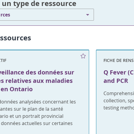
 un type de ressource
urces
essources
TIF
FICHE DE REN
veillance des données sur
Q Fever (C
s relatives aux maladies
and PCR
 en Ontario
Comprehensiv
collection, s
 données analysées concernant les
testing meth
ntes sur le plan de la santé
rio et un portrait provincial
 données actuelles sur certaines