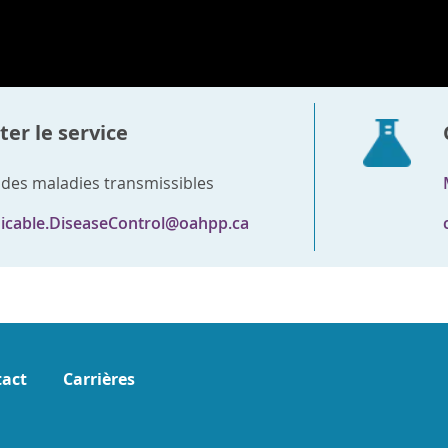
er le service
 des maladies transmissibles
cable.DiseaseControl@oahpp.ca
act
Carrières