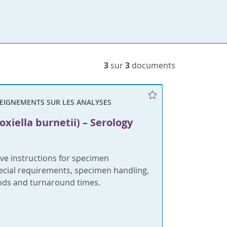
3
sur
3
documents
SEIGNEMENTS SUR LES ANALYSES
oxiella burnetii) – Serology
e instructions for specimen
pecial requirements, specimen handling,
ods and turnaround times.