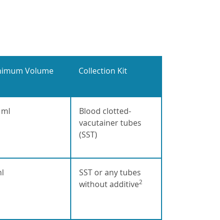
nimum Volume
Collection Kit
 ml
Blood clotted-
vacutainer tubes
(SST)
l
SST or any tubes
2
without additive