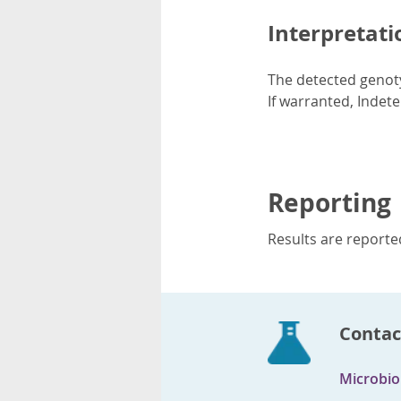
Interpretati
The detected genoty
If warranted, Indet
Reporting
Results are reported
Contac
Microbiol