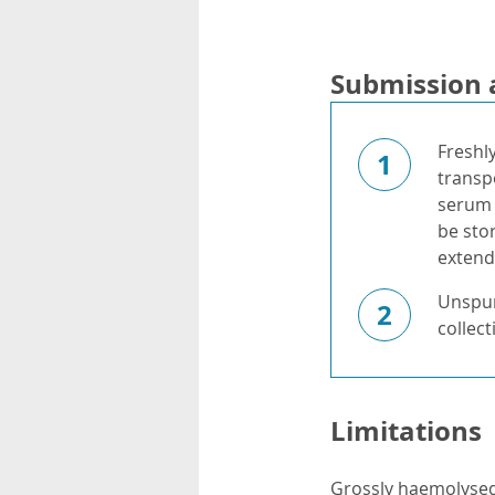
Submission 
Freshl
1
transp
serum 
be stor
extend
Unspun
2
collect
Limitations
Grossly haemolysed,