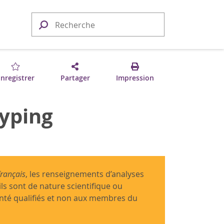
nregistrer
Partager
Impression
typing
français
, les renseignements d’analyses
ils sont de nature scientifique ou
anté qualifiés et non aux membres du