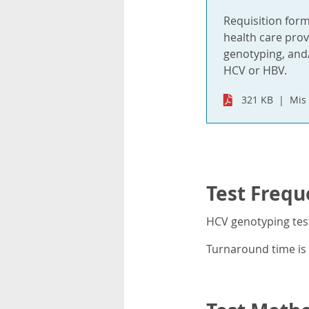
Requisition for
health care provi
genotyping, and/
HCV or HBV.
321 KB
Mis 
Test Frequ
HCV genotyping test
Turnaround time is 