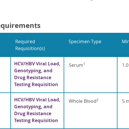
equirements
Required
Specimen Type
Mi
Requisition(s)
HCV/HBV Viral Load,
1
Serum
1.0
Genotyping, and
Drug Resistance
Testing Requisition
HCV/HBV Viral Load,
2
Whole Blood
5 m
Genotyping, and
Drug Resistance
Testing Requisition