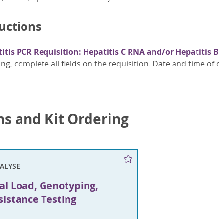
ructions
itis PCR Requisition: Hepatitis C RNA and/or Hepatitis B
sting, complete all fields on the requisition. Date and time o
ns and Kit Ordering
NALYSE
al Load, Genotyping,
istance Testing