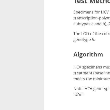
Test Meth
Specimens for HCV g
transcription-polym
subtypes a and b), 2, 
The LOD of the coba
genotype 5.
Algorithm
HCV specimens must 
treatment (baseline
meets the minimum 
Note: HCV genotype 
IU/ml.