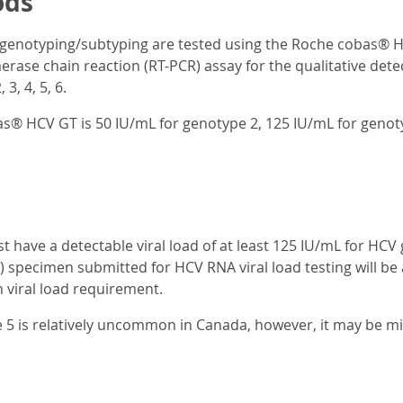
ods
enotyping/subtyping are tested using the Roche cobas® HCV
erase chain reaction (RT-PCR) assay for the qualitative dete
3, 4, 5, 6.
s® HCV GT is 50 IU/mL for genotype 2, 125 IU/mL for genotyp
have a detectable viral load of at least 125 IU/mL for HCV 
) specimen submitted for HCV RNA viral load testing will be 
viral load requirement.
5 is relatively uncommon in Canada, however, it may be mis