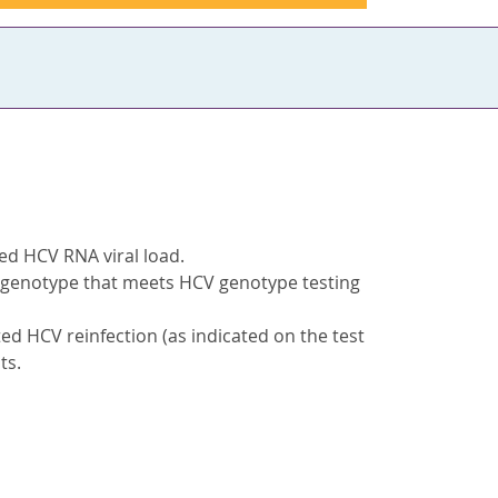
ted HCV RNA viral load.
V genotype that meets HCV genotype testing
ed HCV reinfection (as indicated on the test
ts.