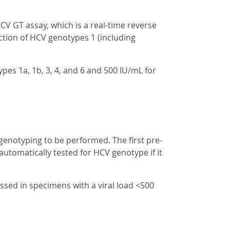
 GT assay, which is a real-time reverse
ction of HCV genotypes 1 (including
es 1a, 1b, 3, 4, and 6 and 500 IU/mL for
genotyping to be performed. The first pre-
automatically tested for HCV genotype if it
sed in specimens with a viral load <500