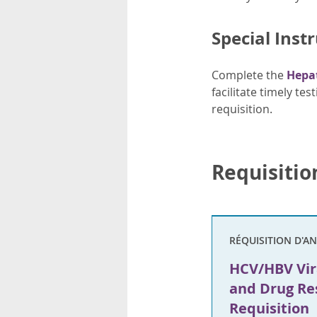
Special Inst
Complete the
Hepat
facilitate timely te
requisition.
Requisitio
RÉQUISITION D'A
HCV/HBV Vir
and Drug Res
Requisition