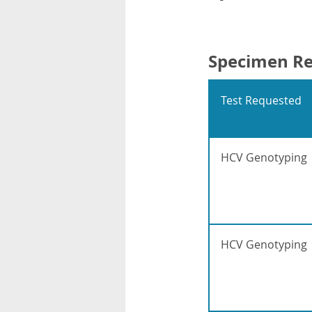
rsonnels
Specimen R
Test Requested
HCV Genotyping
HCV Genotyping