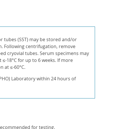
r tubes (SST) may be stored and/or
n. Following centrifugation, remove
ped cryovial tubes. Serum specimens may
 ≤-18°C for up to 6 weeks. If more
n at ≤-60°C.
PHO) Laboratory within 24 hours of
 recommended for testing.