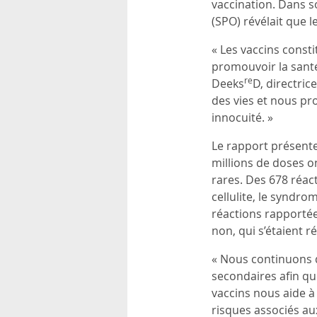
vaccination. Dans s
rsonnels
(SPO) révélait que l
« Les vaccins consti
promouvoir la santé 
re
Deeks
D, directric
des vies et nous pr
innocuité. »
Le rapport présente
millions de doses on
rares. Des 678 réac
cellulite, le syndro
réactions rapportée
non, qui s’étaient r
« Nous continuons d
secondaires afin que
vaccins nous aide à
risques associés au