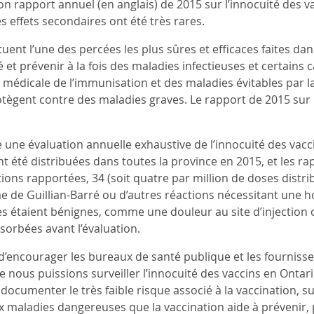
on rapport annuel (en anglais) de 2015 sur l’innocuité des v
es effets secondaires ont été très rares.
tuent l’une des percées les plus sûres et efficaces faites d
et prévenir à la fois des maladies infectieuses et certains c
e médicale de l’immunisation et des maladies évitables par l
otègent contre des maladies graves. Le rapport de 2015 sur 
 une évaluation annuelle exhaustive de l’innocuité des vacc
t été distribuées dans toutes la province en 2015, et les ra
tions rapportées, 34 (soit quatre par million de doses distr
me de Guillian-Barré ou d’autres réactions nécessitant une h
s étaient bénignes, comme une douleur au site d’injection 
ésorbées avant l’évaluation.
’encourager les bureaux de santé publique et les fournisseu
 nous puissions surveiller l’innocuité des vaccins en Ontario.
 documenter le très faible risque associé à la vaccination, 
x maladies dangereuses que la vaccination aide à prévenir, 