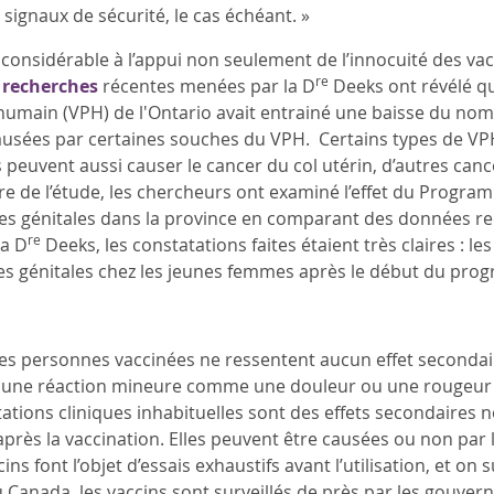
s signaux de sécurité, le cas échéant. »
 considérable à l’appui non seulement de l’innocuité des vac
re
s
recherches
récentes menées par la D
Deeks ont révélé qu
humain (VPH) de l'Ontario avait entrainé une baisse du no
ausées par certaines souches du VPH. Certains types de VP
 peuvent aussi causer le cancer du col utérin, d’autres canc
re de l’étude, les chercheurs ont examiné l’effet du Progra
ues génitales dans la province en comparant des données rec
re
a D
Deeks, les constatations faites étaient très claires : 
s génitales chez les jeunes femmes après le début du pro
es personnes vaccinées ne ressentent aucun effet secondair
 une réaction mineure comme une douleur ou une rougeur au
ations cliniques inhabituelles sont des effets secondaires 
près la vaccination. Elles peuvent être causées ou non par l
ins font l’objet d’essais exhaustifs avant l’utilisation, et o
Au Canada, les vaccins sont surveillés de près par les gouver