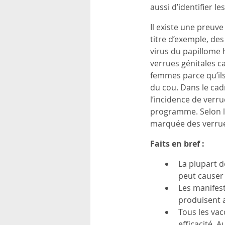
aussi d’identifier le
Il existe une preuve
titre d’exemple, de
virus du papillome 
verrues génitales c
femmes parce qu’ils
du cou. Dans le cad
l’incidence de verr
programme. Selon l
marquée des verrue
Faits en bref :
La plupart d
peut causer
Les manifest
produisent a
Tous les vacc
efficacité. 