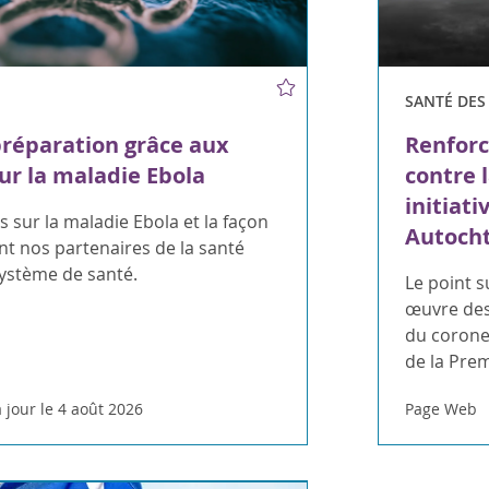
SANTÉ DE
préparation grâce aux
Renforc
ur la maladie Ebola
contre 
initiati
 sur la maladie Ebola et la façon
Autoch
t nos partenaires de la santé
système de santé.
Le point s
œuvre des
du coroner
de la Pre
 jour le 4 août 2026
Page Web