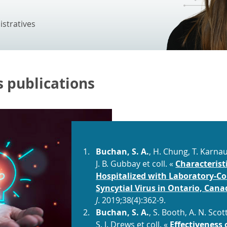
stratives
s publications
Buchan, S. A.
, H. Chung, T. Karnau
J. B. Gubbay et coll. «
Characterist
Hospitalized with Laboratory-Co
Syncytial Virus in Ontario, Cana
J
. 2019;38(4):362-9.
Buchan, S. A.
, S. Booth, A. N. Sco
S. J. Drews et coll. «
Effectiveness 