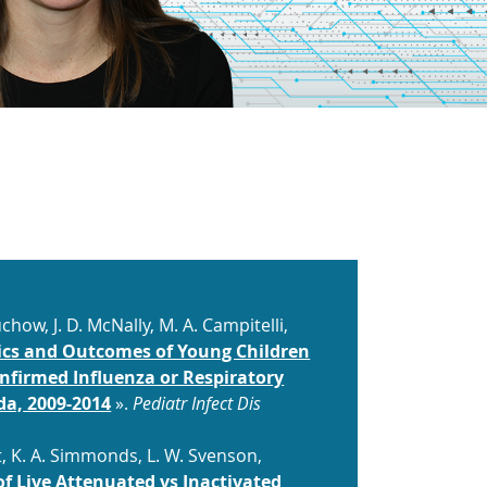
chow, J. D. McNally, M. A. Campitelli,
ics and Outcomes of Young Children
nfirmed Influenza or Respiratory
da, 2009-2014
».
Pediatr Infect Dis
tt, K. A. Simmonds, L. W. Svenson,
of Live Attenuated vs Inactivated