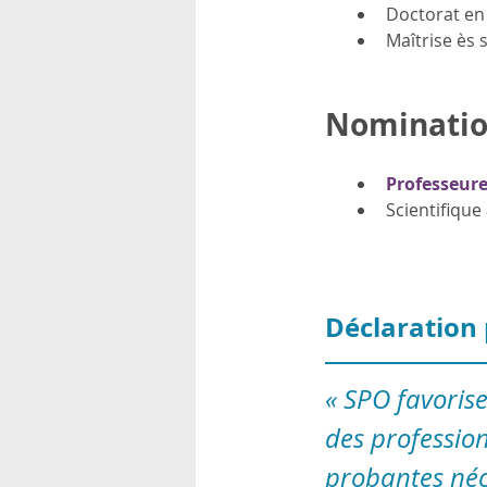
Doctorat en 
Maîtrise ès 
Nominatio
Professeure
Scientifique 
Déclaration
« SPO favorise
des professio
probantes néce