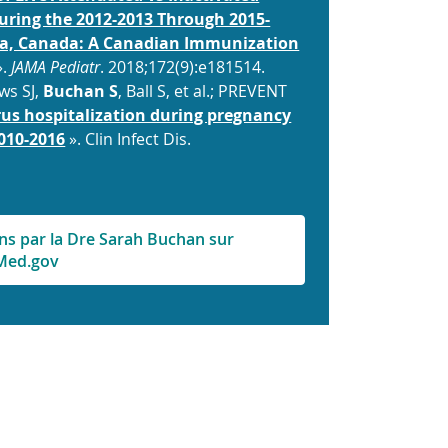
During the 2012-2013 Through 2015-
rta, Canada: A Canadian Immunization
».
JAMA Pediatr
. 2018;172(9):e181514.
ws SJ,
Buchan S
, Ball S, et al.; PREVENT
irus hospitalization during pregnancy
2010-2016
». Clin Infect Dis.
ons par la Dre Sarah Buchan sur
Med.gov