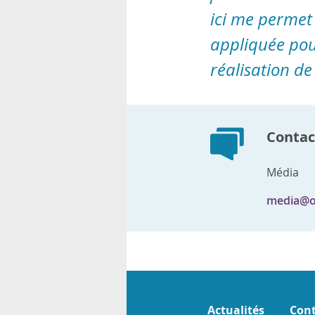
ici me permet
appliquée pour
réalisation de 
Contact
Média
media@o
Actualités
Cont