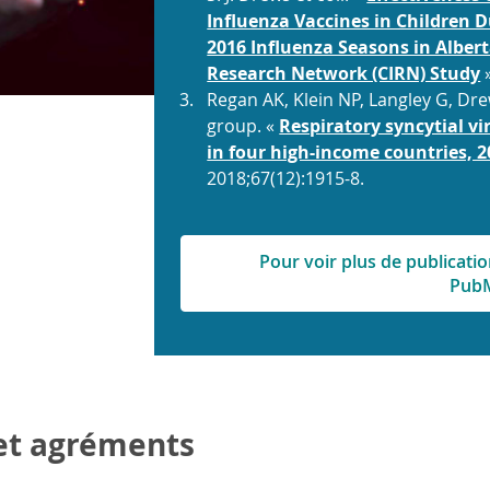
Influenza Vaccines in Children 
2016 Influenza Seasons in Albe
Research Network (CIRN) Study
Regan AK, Klein NP, Langley G, Dre
group. «
Respiratory syncytial v
in four high-income countries, 
2018;67(12):1915-8.
Pour voir plus de publicati
Pub
et agréments