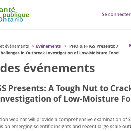
Se connecter
E
 et événements
Événements
PHO & FFIGS Presents: A
Challenges in Outbreak Investigation of Low-Moisture Food
s des événements
S Presents: A Tough Nut to Crack
nvestigation of Low-Moisture F
tion webinar will provide a comprehensive examination of
S
 on emerging scientific insights and recent large scale outb