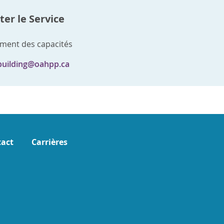
er le Service
ment des capacités
building@oahpp.ca
act
Carrières