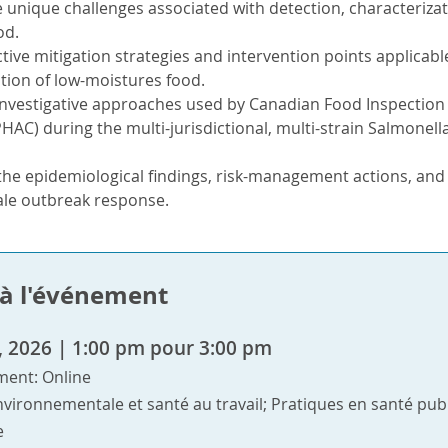
 unique challenges associated with detection, characterizat
od.
ective mitigation strategies and intervention points applica
tion of low-moistures food.
investigative approaches used by Canadian Food Inspection 
HAC) during the multi-jurisdictional, multi-strain Salmonel
he epidemiological findings, risk-management actions, and
ale outbreak response.
e à l'événement
2, 2026 | 1:00 pm pour 3:00 pm
ment: Online
nvironnementale et santé au travail; Pratiques en santé pub
e