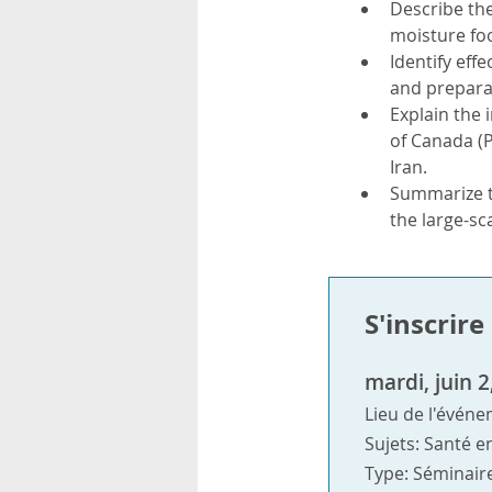
Describe the
rsonnels
moisture fo
Identify eff
and prepara
Explain the 
of Canada (P
Iran.
Summarize t
the large-sc
S'inscrir
mardi, juin 
Lieu de l'événe
Sujets: Santé e
Type: Séminair