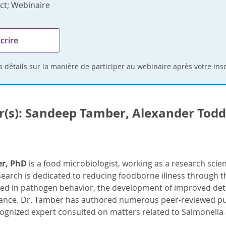
ct; Webinaire
scrire
 détails sur la manière de participer au webinaire après votre ins
r(s): Sandeep Tamber, Alexander Todd
r, PhD
is a food microbiologist, working as a research scie
search is dedicated to reducing foodborne illness through t
sted in pathogen behavior, the development of improved det
tance. Dr. Tamber has authored numerous peer-reviewed publ
cognized expert consulted on matters related to Salmonella