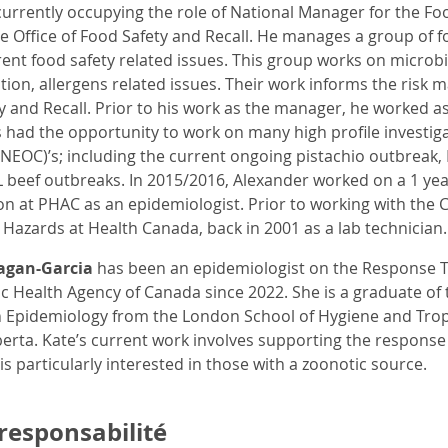
 currently occupying the role of National Manager for the F
he Office of Food Safety and Recall. He manages a group of f
erent food safety related issues. This group works on microb
ition, allergens related issues. Their work informs the ris
y and Recall. Prior to his work as the manager, he worked as
 had the opportunity to work on many high profile investi
NEOC)’s; including the current ongoing pistachio outbreak,
beef outbreaks. In 2015/2016, Alexander worked on a 1 ye
 at PHAC as an epidemiologist. Prior to working with the CF
 Hazards at Health Canada, back in 2001 as a lab technician.
Fagan-Garcia
has been an epidemiologist on the Response
lic Health Agency of Canada since 2022. She is a graduate o
n Epidemiology from the London School of Hygiene and Trop
berta. Kate’s current work involves supporting the response t
s particularly interested in those with a zoonotic source.
responsabilité