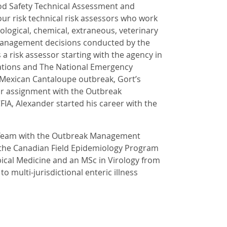
ood Safety Technical Assessment and
our risk technical risk assessors who work
iological, chemical, extraneous, veterinary
k management decisions conducted by the
 a risk assessor starting with the agency in
gations and The National Emergency
 Mexican Cantaloupe outbreak, Gort’s
ar assignment with the Outbreak
IA, Alexander started his career with the
 Team with the Outbreak Management
f the Canadian Field Epidemiology Program
ical Medicine and an MSc in Virology from
o multi-jurisdictional enteric illness