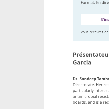
Format: En dire
S'in
Vous recevrez des
Présentateu
Garcia
Dr. Sandeep Tambe
Directorate. Her re
particularly intere
antimicrobial resis
boards, and is a re