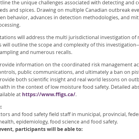
utline the unique challenges associated with detecting and c
eds and spices. Drawing on multiple Canadian outbreak even
n behavior, advances in detection methodologies, and mitig
ocessing.
ions will address the multi jurisdictional investigation of 
 will outline the scope and complexity of this investigation
sampling and numerous recalls.
provide information on the coordinated risk management acti
trols, public communications, and ultimately a ban on pist
rovide both scientific insight and real world lessons on out
alth in the context of low moisture food safety. Detailed ab
ailable at
https://www.ffigs.ca/
.
:
tors and food safety field staff in municipal, provincial, fed
health, epidemiology, food science and food safety.
event, participants will be able to: