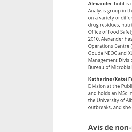
Alexander Todd
is
Analysis group in t
on a variety of diff
drug residues, nutr
Office of Food Safet
2010. Alexander has
Operations Centre (
Gouda NEOC and XL 
Management Division
Bureau of Microbial
Katharine (Kate) 
Division at the Pub
and holds an MSc i
the University of Al
outbreaks, and she i
Avis de non-