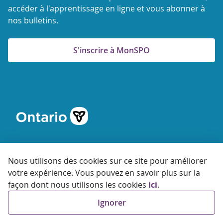
accéder à l'apprentissage en ligne et vous abonner à
nos bulletins.
S'inscrire à MonSPO
Nous utilisons des cookies sur ce site pour améliorer
votre expérience. Vous pouvez en savoir plus sur la
© 2026 Agence ontarienne de protection et de promotion de
façon dont nous utilisons les cookies
ici
.
la santé
Ignorer
Accessibilité
Confidentialité
Conditions
d'utilisation
FAQ
Plan du site