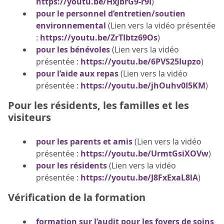
https://youtu.be/HxJbrG9-r9I
)
pour le personnel d’entretien/soutien
environnemental
(Lien vers la vidéo présentée
:
https://youtu.be/ZrTIbtz69Os
)
pour les bénévoles
(Lien vers la vidéo
présentée :
https://youtu.be/6PVS25Iupzo
)
pour l’aide aux repas
(Lien vers la vidéo
présentée :
https://youtu.be/jhOuhv0I5KM
)
Pour les résidents, les familles et les
visiteurs
pour les parents et amis
(Lien vers la vidéo
présentée :
https://youtu.be/UrmtGsiXOVw
)
pour les résidents
(Lien vers la vidéo
présentée :
https://youtu.be/J8FxExaL8lA
)
Vérification de la formation
formation sur l’audit pour les foyers de soins