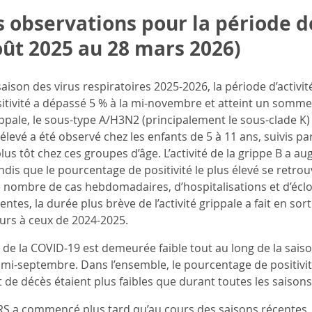
s observations pour la période d
oût 2025 au 28 mars 2026)
aison des virus respiratoires 2025-2026, la période d’activit
tivité a dépassé 5 % à la mi-novembre et atteint un somme
ippale, le sous-type A/H3N2 (principalement le sous-clade K)
 élevé a été observé chez les enfants de 5 à 11 ans, suivis par
us tôt chez ces groupes d’âge. L’activité de la grippe B a a
dis que le pourcentage de positivité le plus élevé se retrou
e nombre de cas hebdomadaires, d’hospitalisations et d’éclos
entes, la durée plus brève de l’activité grippale a fait en s
eurs à ceux de 2024-2025.
é de la COVID‑19 est demeurée faible tout au long de la sais
a mi-septembre. Dans l’ensemble, le pourcentage de positivit
t de décès étaient plus faibles que durant toutes les saison
RS
a commencé plus tard qu’au cours des saisons récentes, 