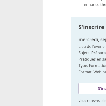
rsonnels
enhance the
S'inscrir
mercredi, se
Lieu de l'événe
Sujets: Prépara
Pratiques en s
Type: Formatio
Format: Webina
S'in
Vous recevrez des