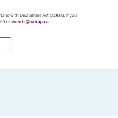
ans with Disabilities Act (AODA). If you
100 or
events@oahpp.ca
.