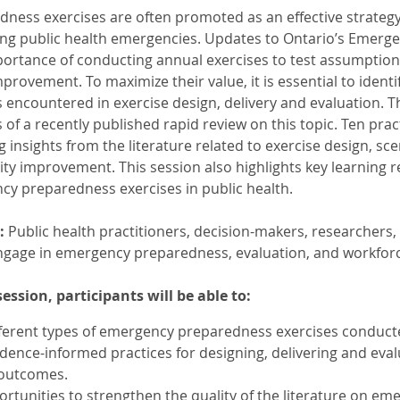
ness exercises are often promoted as an effective strateg
ting public health emergencies. Updates to Ontario’s Eme
rtance of conducting annual exercises to test assumptions,
provement. To maximize their value, it is essential to identi
ncountered in exercise design, delivery and evaluation. T
 of a recently published rapid review on this topic. Ten prac
 insights from the literature related to exercise design, sce
ity improvement. This session also highlights key learning r
y preparedness exercises in public health.
:
Public health practitioners, decision-makers, researche
gage in emergency preparedness, evaluation, and workforce
session, participants will be able to:
ferent types of emergency preparedness exercises conducte
idence-informed practices for designing, delivering and ev
 outcomes.
rtunities to strengthen the quality of the literature on e