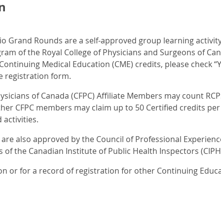
n
io Grand Rounds are a self-approved group learning activity
ogram of the Royal College of Physicians and Surgeons of Can
ontinuing Medical Education (CME) credits, please check “Y
e registration form.
hysicians of Canada (CFPC) Affiliate Members may count RCP
ther CFPC members may claim up to 50 Certified credits per
activities.
re also approved by the Council of Professional Experienc
of the Canadian Institute of Public Health Inspectors (CIPHI
n or for a record of registration for other Continuing Educ