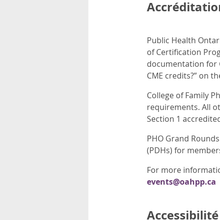
Accréditatio
Public Health Ontar
of Certification Pr
documentation for C
CME credits?” on th
College of Family P
requirements. All o
Section 1 accredited 
PHO Grand Rounds a
(PDHs) for members 
For more informatio
events@oahpp.ca
Accessibilité