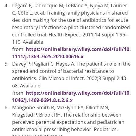
Légaré F, Labrecque M, LeBlanc A, Njoya M, Laurier
C, Côté L, et al. Training family physicians in shared
decision making for the use of antibiotics for acute
respiratory infections: a pilot clustered randomized
controlled trial. Health Expect. 2011;14 Suppl 1:96-
110. Available
from:
https://onlinelibrary.wiley.com/doi/full/10.
1111/j.1369-7625.2010.00616.x
Davey P, Pagliari C, Hayes A. The patient’s role in the
spread and control of bacterial resistance to
antibiotics. Clin Microbiol Infect. 2002;8 Suppl 2:43-
68. Available
from:
https://onlinelibrary.wiley.com/doi/full/10.
1046/j.1469-0691.8.s.2.6.x
Mangione-Smith R, McGlynn EA, Elliott MN,
Krogstad P, Brook RH. The relationship between
perceived parental expectations and pediatrician
antimicrobial prescribing behavior. Pediatrics.