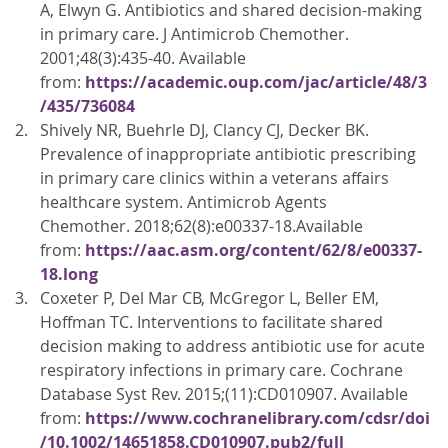
A, Elwyn G. Antibiotics and shared decision-making
in primary care. J Antimicrob Chemother.
2001;48(3):435-40. Available
from:
https://academic.oup.com/jac/article/48/3
/435/736084
Shively NR, Buehrle DJ, Clancy CJ, Decker BK.
Prevalence of inappropriate antibiotic prescribing
in primary care clinics within a veterans affairs
healthcare system. Antimicrob Agents
Chemother. 2018;62(8):e00337-18.Available
from:
https://aac.asm.org/content/62/8/e00337-
18.long
Coxeter P, Del Mar CB, McGregor L, Beller EM,
Hoffman TC. Interventions to facilitate shared
decision making to address antibiotic use for acute
respiratory infections in primary care. Cochrane
Database Syst Rev. 2015;(11):CD010907. Available
from:
https://www.cochranelibrary.com/cdsr/doi
/10.1002/14651858.CD010907.pub2/full