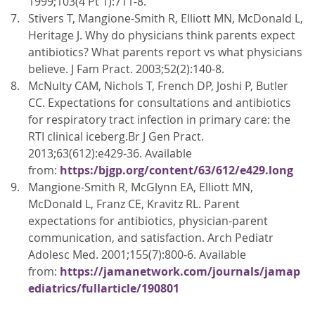
1999;103(4 Pt 1):711-8.
Stivers T, Mangione-Smith R, Elliott MN, McDonald L,
Heritage J. Why do physicians think parents expect
antibiotics? What parents report vs what physicians
believe. J Fam Pract. 2003;52(2):140-8.
McNulty CAM, Nichols T, French DP, Joshi P, Butler
CC. Expectations for consultations and antibiotics
for respiratory tract infection in primary care: the
RTI clinical iceberg.Br J Gen Pract.
2013;63(612):e429-36. Available
from:
https:/bjgp.org/content/63/612/e429.long
Mangione-Smith R, McGlynn EA, Elliott MN,
McDonald L, Franz CE, Kravitz RL. Parent
expectations for antibiotics, physician-parent
communication, and satisfaction. Arch Pediatr
Adolesc Med. 2001;155(7):800-6. Available
from:
https://jamanetwork.com/journals/jamap
ediatrics/fullarticle/190801