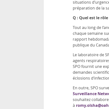
situations d’urgenc
rsonnels
préparation de la sa
Q : Quel est le rôl
Tout au long de l’an
chaque semaine su
rapport hebdomadai
publique du Canada 
Le laboratoire de SP
agents respiratoires
SPO fournit une exp
demandes scientifiq
éclosions d’infectio
En outre, SPO survei
Surveillance Netw
souhaitez collabore
à
romy.olsha@oah