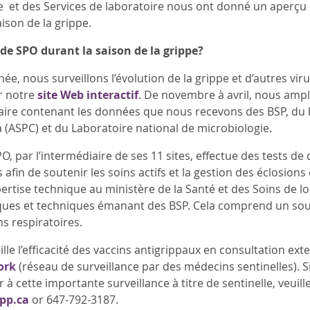
e et des Services de laboratoire nous ont donné un aperçu de
ison de la grippe.
e de SPO durant la saison de la grippe?
née, nous surveillons l’évolution de la grippe et d’autres v
r notre
site Web interactif
. De novembre à avril, nous ampli
re contenant les données que nous recevons des BSP, du la
(ASPC) et du Laboratoire national de microbiologie.
O, par l’intermédiaire de ses 11 sites, effectue des tests de 
 afin de soutenir les soins actifs et la gestion des éclosions
ertise technique au ministère de la Santé et des Soins de
ues et techniques émanant des BSP. Cela comprend un souti
ns respiratoires.
lle l’efficacité des vaccins antigrippaux en consultation ex
ork
(réseau de surveillance par des médecins sentinelles). 
r à cette importante surveillance à titre de sentinelle, ve
pp.ca
or 647-792-3187.