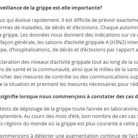
veillance de la grippe est-elle importante?
us qui évolue rapidement. Il est difficile de prévoir exacteme
termes de maladies, de décès et d’éclosions. Chaque automne
e la grippe. Les données nous donnent des indications sur ce
façon générale, les saisons d’activité grippale A (H3N2) int
pe, d’hospitalisations, de décès et d’éclosions par rapport 
éclaration des niveaux d’activité grippale tout au long de la
s de santé et la communauté, ainsi que le milieu de la santé p
ncher des mesures de contrôle ou des communications suppl
e la situation et prennent les mesures nécessaires pour rédu
a signifie lorsque nous commençons à constater des cas 
ests de dépistage de la grippe toute l’année en laboratoire,
eptembre. Au cours des mois d’été, bon nombre de ces cas
s régions du monde où la grippe est plus courante à cette p
ommençons à détecter une augmentation continue de l’activ