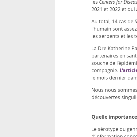
les
Centers for Disea
rsonnels
2021 et 2022 et qu
Au total, 14 cas de
S
l’humain sont assez 
les serpents et les 
La Dre Katherine Pa
partenaires en sant
souche de l’épidémi
compagnie.
L’artic
le mois dernier dan
Nous nous sommes en
découvertes singuli
Quelle importance 
Le sérotype du gen
d’information conce