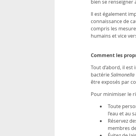
bien se renseigner a
Il est également im
connaissance de cau
compris les mesure
humains et vice ver
Comment les propri
Tout d’abord, il est
bactérie
Salmonella
être exposés par con
Pour minimiser le ri
Toute person
l’eau et au s
Réservez des
membres de l
Évitez de la