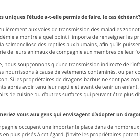
 uniques l’étude a-t-elle permis de faire, le cas échéant
iculièrement aux voies de transmission des maladies zoonot
démie a montré à quel point il importe de renseigner les p
la salmonellose des reptiles aux humains, afin qu’ils puis
érie de leurs animaux de compagnie aux membres de leur fo
, nous soupçonnons qu’une transmission indirecte de l’infe
es nourrissons à cause de vêtements contaminés, ou par co
ison. Si les propriétaires de dragons barbus ne sont pas con
s après avoir tenu leur reptile et avant de tenir un enfant,
irs de cuisine ou d’autres surfaces qui peuvent être plus dif
nneriez-vous aux gens qui envisagent d’adopter un dra
pagnie occupent une importante place dans de nombreux foy
 en plus prisés à cet égard. J’invite les propriétaires poten