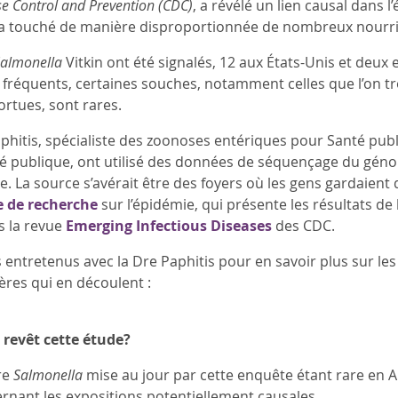
se Control and Prevention (CDC)
, a révélé un lien causal dans
i a touché de manière disproportionnée de nombreux nourr
almonella
Vitkin ont été signalés, 12 aux États-Unis et deux 
fréquents, certaines souches, notamment celles que l’on trou
tortues, sont rares.
phitis, spécialiste des zoonoses entériques pour Santé publ
é publique, ont utilisé des données de séquençage du géno
e. La source s’avérait être des foyers où les gens gardai
le de recherche
sur l’épidémie, qui présente les résultats de 
s la revue
Emerging Infectious Diseases
des CDC.
tretenus avec la Dre Paphitis pour en savoir plus sur les p
ères qui en découlent :
revêt cette étude?
re
Salmonella
mise au jour par cette enquête étant rare en
rnant les expositions potentiellement causales.