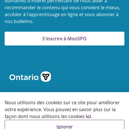
domaines d'intérêt permettant de nous aider à
recommander le contenu qui vous convient le mieux,
accéder à l'apprentissage en ligne et vous abonner à
nos bulletins.
S'inscrire à MonSPO
Nous utilisons des cookies sur ce site pour améliorer
votre expérience. Vous pouvez en savoir plus sur la
© 2026 Agence ontarienne de protection et de promotion de
façon dont nous utilisons les cookies
ici
.
la santé
Ignorer
Accessibilité
Confidentialité
Conditions