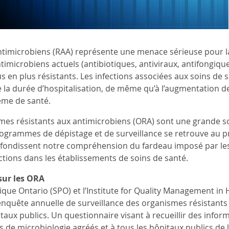
ntimicrobiens (RAA) représente une menace sérieuse pour la 
timicrobiens actuels (antibiotiques, antiviraux, antifongiques,
s en plus résistants. Les infections associées aux soins de 
 la durée d’hospitalisation, de même qu’à l’augmentation de l
ème de santé.
es résistants aux antimicrobiens (ORA) sont une grande 
ogrammes de dépistage et de surveillance se retrouve au pre
ndissent notre compréhension du fardeau imposé par les
ections dans les établissements de soins de santé.
sur les ORA
ique Ontario (SPO) et l’Institute for Quality Management in 
nquête annuelle de surveillance des organismes résistants
taux publics. Un questionnaire visant à recueillir des inform
s de microbiologie agréés et à tous les hôpitaux publics de l