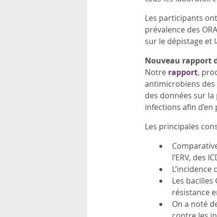
Les participants ont
prévalence des ORA
sur le dépistage et 
Nouveau rapport de
Notre
rapport
, pro
antimicrobiens des 
des données sur la
infections afin d’en
Les principales con
Comparativem
l’ERV, des IC
L’incidence 
Les bacille
résistance e
On a noté de
contre les i