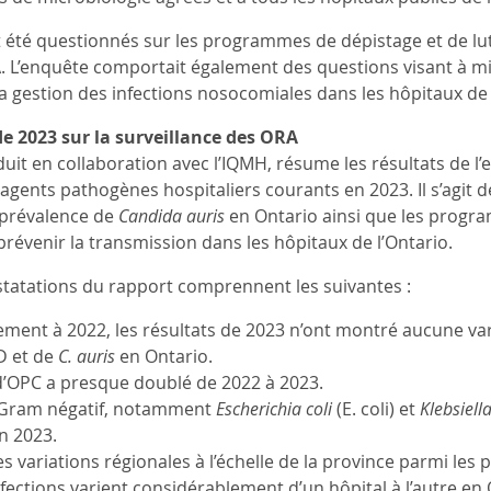
 été questionnés sur les programmes de dépistage et de lutte
. L’enquête comportait également des questions visant à m
la gestion des infections nosocomiales dans les hôpitaux de 
 2023 sur la surveillance des ORA
duit en collaboration avec l’IQMH, résume les résultats de l
agents pathogènes hospitaliers courants en 2023. Il s’agit 
 prévalence de
Candida auris
en Ontario ainsi que les program
 prévenir la transmission dans les hôpitaux de l’Ontario.
statations du rapport comprennent les suivantes :
ent à 2022, les résultats de 2023 n’ont montré aucune vari
D et de
C. auris
en Ontario.
d’OPC a presque doublé de 2022 à 2023.
s Gram négatif, notamment
Escherichia coli
(E. coli) et
Klebsiell
n 2023.
s variations régionales à l’échelle de la province parmi les 
nfections varient considérablement d’un hôpital à l’autre en 