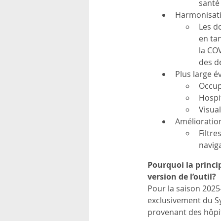
santé
Harmonisati
Les d
en tan
la CO
des dé
Plus large é
Occupa
Hospit
Visual
Amélioration
Filtre
naviga
Pourquoi la princi
version de l’outil?
Pour la saison 2025
exclusivement du Sy
provenant des hôpit