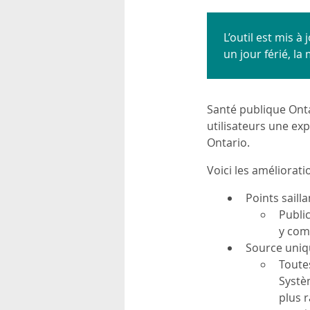
rsonnels
L’outil est mis 
un jour férié, la
Santé publique Ontar
utilisateurs une exp
Ontario.
Voici les améliorati
Points sail
Public
y com
Source uniq
Toute
Systè
plus 