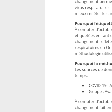
changement permet d
virus respiratoires
mieux refléter les a
Pourquoi l’étiquet
À compter d’octobre
étiquetées en tant q
changement reflète l
respiratoires en On
méthodologie utilis
Pourquoi la méthod
Les sources de donn
temps.
COVID-19 : A
Grippe : Ava
À compter d’octobre
changement fait en s