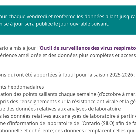
à jour chaque vendredi et renferme les données allant jusqu’
 mise à jour sera publiée le jour ouvrable suivant.
io a mis à jour l'
Outil de surveillance des virus respirato
érience améliorée et des données plus complètes et accessibl
ons qui ont été apportées à l’outil pour la saison 2025-2026 :
lants hebdomadaires
ation des points saillants chaque semaine (d’octobre à mars) 
pris des renseignements sur la résistance antivirale et la 
ue des données relatives aux analyses de laboratoire
s les données relatives aux analyses de laboratoire à parti
me d’information de laboratoire de l’Ontario (SILO) afin d
rationnelle et cohérente; ces données remplacent celles qui