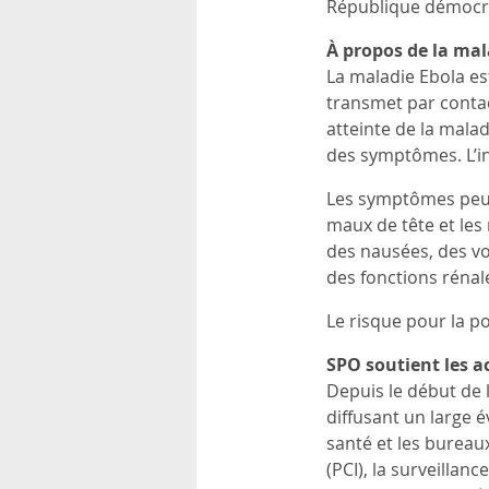
République démocra
rsonnels
À propos de la mal
La maladie Ebola es
transmet par contact
atteinte de la mala
des symptômes. L’in
Les symptômes peuve
maux de tête et le
des nausées, des vo
des fonctions rénal
Le risque pour la p
SPO soutient les ac
Depuis le début de 
diffusant un large é
santé et les bureaux
(PCI), la surveillan