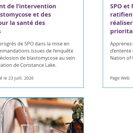
t de l’intervention
SPO et 
astomycose et des
ratifie
our la santé des
réaliser
s
priorita
 progrès de SPO dans la mise en
Apprenez-
mandations issues de l’enquête
d’entente 
’éclosion de blastomycose au sein
Nation of 
Nation de Constance Lake.
é le 23 juill. 2026
Page Web