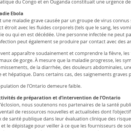
tique du Congo et en Ouganda constituait une urgence de s
adie Ebola
t une maladie grave causée par un groupe de virus connus s
 étroit avec les fluides corporels (tels que le sang, les vom
die ou qui en est décédée. Une personne infectée ne peut pas
fection peut également se produire par contact avec des a
nt apparaître soudainement et comprendre la fièvre, les fri
s maux de gorge. À mesure que la maladie progresse, les
missements, de la diarrhée, des douleurs abdominales, une
e et hépatique. Dans certains cas, des saignements graves 
opulation de l’Ontario demeure faible.
tivités de préparation et d’intervention de l’Ontario
l’éclosion, nous soutenons nos partenaires de la santé publ
ventail de ressources nouvelles et actualisées dont l’objecti
 de santé publique dans leur évaluation clinique des risques
ce et le dépistage pour veiller à ce que les fournisseurs de s