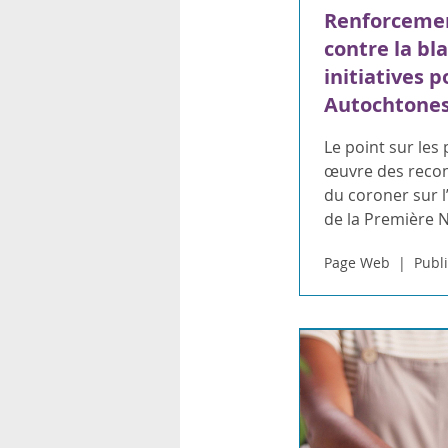
Renforcemen
contre la bl
initiatives p
Autochtone
Le point sur les
œuvre des recom
du coroner sur l
de la Première 
Page Web
Publi