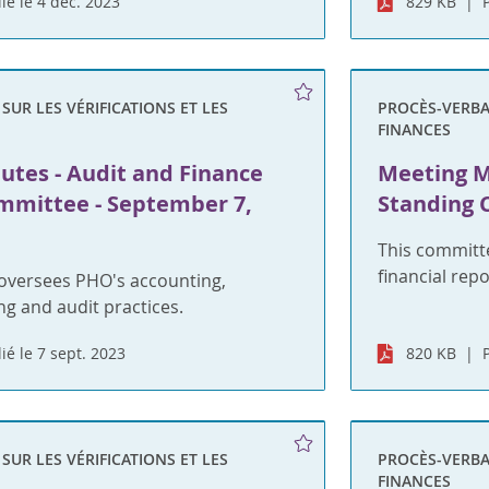
ié le 4 déc. 2023
829 KB
UR LES VÉRIFICATIONS ET LES
PROCÈS-VERBAU
FINANCES
utes - Audit and Finance
Meeting M
mmittee - September 7,
Standing 
This committ
financial rep
oversees PHO's accounting,
ng and audit practices.
ié le 7 sept. 2023
820 KB
UR LES VÉRIFICATIONS ET LES
PROCÈS-VERBAU
FINANCES