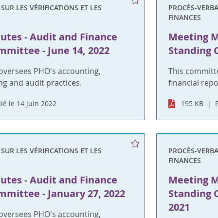
UR LES VÉRIFICATIONS ET LES
PROCÈS-VERBAU
FINANCES
utes - Audit and Finance
Meeting M
mittee - June 14, 2022
Standing 
oversees PHO's accounting,
This committ
ng and audit practices.
financial rep
ié le 14 juin 2022
195 KB
UR LES VÉRIFICATIONS ET LES
PROCÈS-VERBAU
FINANCES
utes - Audit and Finance
Meeting M
mittee - January 27, 2022
Standing 
2021
oversees PHO's accounting,