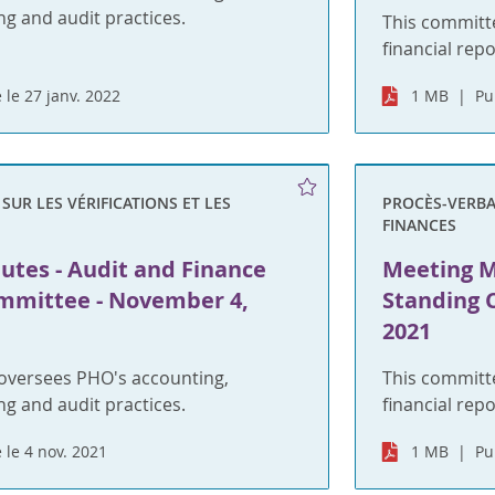
ng and audit practices.
This committ
financial rep
 le 27 janv. 2022
1 MB
Pu
UR LES VÉRIFICATIONS ET LES
PROCÈS-VERBAU
FINANCES
utes - Audit and Finance
Meeting M
mmittee - November 4,
Standing 
2021
oversees PHO's accounting,
This committ
ng and audit practices.
financial rep
 le 4 nov. 2021
1 MB
Pu