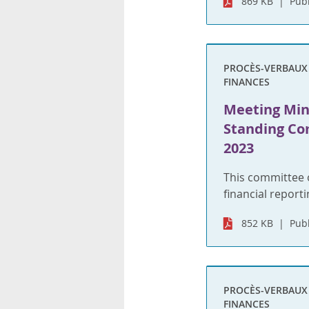
869 KB
Publ
rsonnels
PROCÈS-VERBAUX S
FINANCES
Meeting Min
Standing Co
2023
This committee 
financial reporti
852 KB
Publ
PROCÈS-VERBAUX S
FINANCES