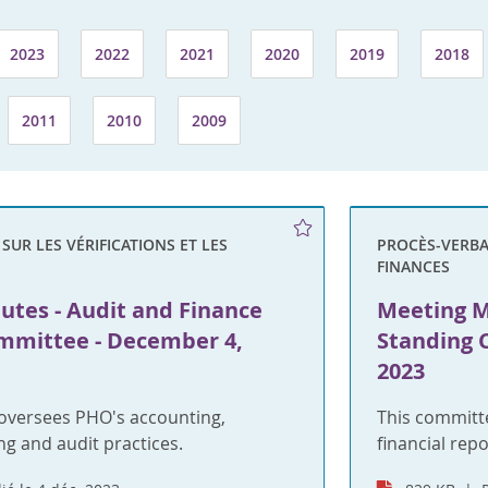
2023
2022
2021
2020
2019
2018
2011
2010
2009
UR LES VÉRIFICATIONS ET LES
PROCÈS-VERBAU
FINANCES
utes - Audit and Finance
Meeting M
mmittee - December 4,
Standing 
2023
oversees PHO's accounting,
This committ
ng and audit practices.
financial rep