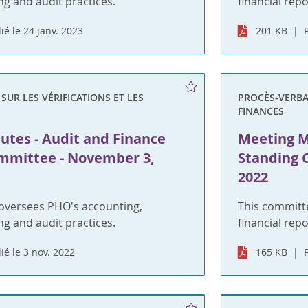
ng and audit practices.
financial rep
ié le 24 janv. 2023
201 KB
UR LES VÉRIFICATIONS ET LES
PROCÈS-VERBAU
FINANCES
utes - Audit and Finance
Meeting M
mmittee - November 3,
Standing 
2022
oversees PHO's accounting,
This committ
ng and audit practices.
financial rep
ié le 3 nov. 2022
165 KB