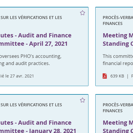
UR LES VÉRIFICATIONS ET LES
PROCÈS-VERBAU
FINANCES
utes - Audit and Finance
Meeting M
mittee - April 27, 2021
Standing 
oversees PHO's accounting,
This committ
ng and audit practices.
financial rep
ié le 27 avr. 2021
639 KB
UR LES VÉRIFICATIONS ET LES
PROCÈS-VERBAU
FINANCES
utes - Audit and Finance
Meeting M
mittee - January 28, 2021
Standing 