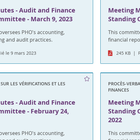
utes - Audit and Finance
Meeting M
mmittee - March 9, 2023
Standing 
oversees PHO's accounting,
This committ
ng and audit practices.
financial rep
ié le 9 mars 2023
245 KB
UR LES VÉRIFICATIONS ET LES
PROCÈS-VERBAU
FINANCES
utes - Audit and Finance
Meeting M
mmittee - February 24,
Standing 
2022
oversees PHO's accounting,
This committ