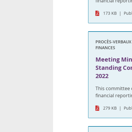
financial reporti
173 KB
Publ
PROCÈS-VERBAUX S
FINANCES
Meeting Min
Standing Co
2022
This committee 
financial reporti
279 KB
Publ