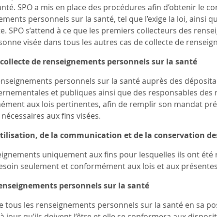
anté. SPO a mis en place des procédures afin d’obtenir le c
ments personnels sur la santé, tel que l’exige la loi, ainsi qu
cte. SPO s’attend à ce que les premiers collecteurs des re
sonne visée dans tous les autres cas de collecte de rensei
 collecte de renseignements personnels sur la santé
enseignements personnels sur la santé auprès des déposita
rnementales et publiques ainsi que des responsables des re
ment aux lois pertinentes, afin de remplir son mandat prévu
nécessaires aux fins visées.
utilisation, de la communication et de la conservation d
eignements uniquement aux fins pour lesquelles ils ont été re
oin seulement et conformément aux lois et aux présentes 
renseignements personnels sur la santé
ue tous les renseignements personnels sur la santé en sa po
à jour qu’ils doivent l’être et elle se conformera aux disposi