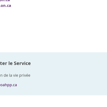
.on.ca
er le Service
n de la vie privée
@oahpp.ca