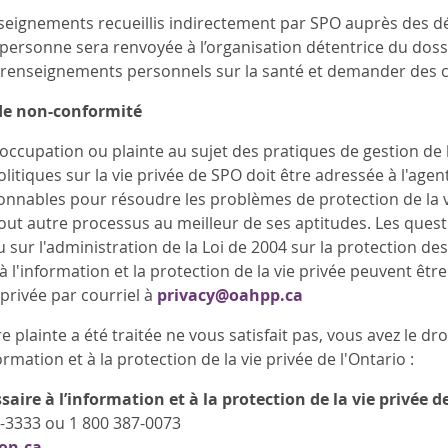
seignements recueillis indirectement par SPO auprès des d
personne sera renvoyée à l’organisation détentrice du dossie
 renseignements personnels sur la santé et demander des c
 de non-conformité
occupation ou plainte au sujet des pratiques de gestion de
itiques sur la vie privée de SPO doit être adressée à l'agent
isonnables pour résoudre les problèmes de protection de la v
out autre processus au meilleur de ses aptitudes. Les ques
 sur l'administration de la Loi de 2004 sur la protection d
s à l'information et la protection de la vie privée peuvent êt
 privée par courriel à
privacy@oahpp.ca
re plainte a été traitée ne vous satisfait pas, vous avez le d
rmation et à la protection de la vie privée de l'Ontario :
re à l’information et à la protection de la vie privée de
-3333 ou 1 800 387-0073
on.ca