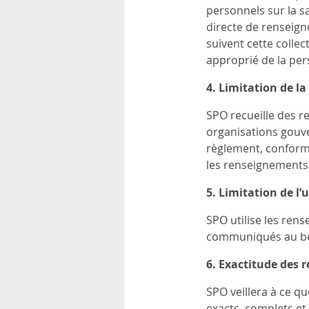
rsonnels
personnels sur la s
directe de renseigne
suivent cette colle
approprié de la per
4.
Limitation de la
SPO recueille des r
organisations gouve
règlement, conformé
les renseignements 
5.
Limitation de l’
SPO utilise les rens
communiqués au bes
6.
Exactitude des 
SPO veillera à ce q
exacts, complets et 