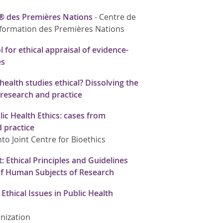
® des Premières Nations
-
Centre de
nformation des Premières Nations
l for ethical appraisal of evidence-
es
ealth studies ethical? Dissolving the
esearch and practice
ic Health Ethics: cases from
d practice
to Joint Centre for Bioethics
 Ethical Principles and Guidelines
 of Human Subjects of Research
thical Issues in Public Health
nization