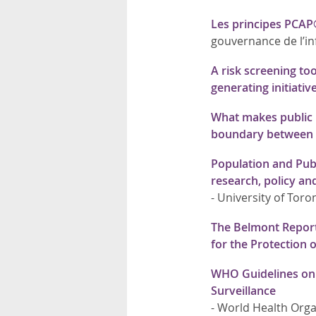
Les principes PCAP
gouvernance de l’i
A risk screening too
generating initiativ
What makes public h
boundary between r
Population and Publ
research, policy an
-
University of Toron
The Belmont Report:
for the Protection
WHO Guidelines on E
Surveillance
-
World Health Orga