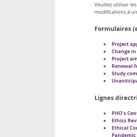
Veuillez utiliser 
modifications à un
Formulaires (e
Project ap
Change in 
Project a
Renewal 
Study com
Unanticipa
Lignes directr
PHO's Cent
Ethics Re
Ethical Co
Pandemic