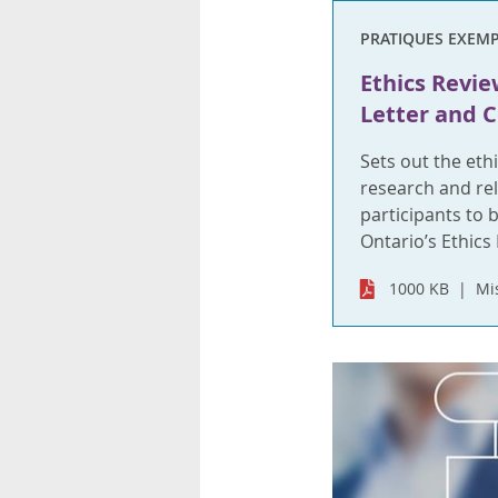
rsonnels
PRATIQUES EXEMP
Ethics Revi
Letter and 
Sets out the eth
research and re
participants to 
Ontario’s Ethics
1000 KB
Mis