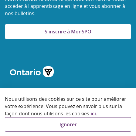
accéder à l'apprentissage en ligne et vous abonner à
nos bulletins.
S'inscrire à MonSPO
Nous utilisons des cookies sur ce site pour améliorer
votre expérience. Vous pouvez en savoir plus sur la
© 2026 Agence ontarienne de protection et de promotion de
façon dont nous utilisons les cookies
ici
.
la santé
Ignorer
Accessibilité
Confidentialité
Conditions
d'utilisation
FAQ
Plan du site