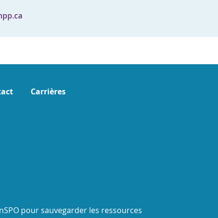
hpp.ca
act
Carrières
onSPO pour sauvegarder les ressources