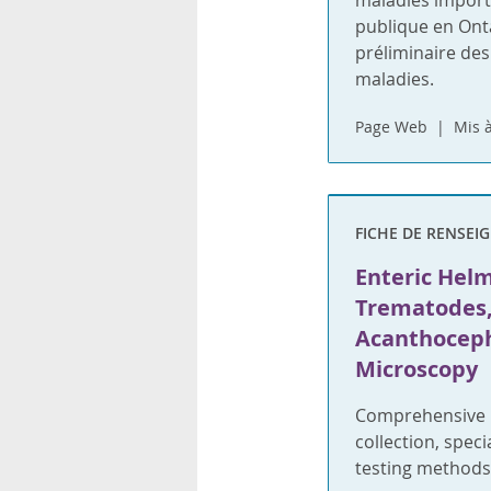
maladies importa
rsonnels
publique en Onta
préliminaire des
maladies.
Page Web
Mis à
FICHE DE RENSEI
Enteric Hel
Trematodes,
Acanthoceph
Microscopy
Comprehensive i
collection, spec
testing methods