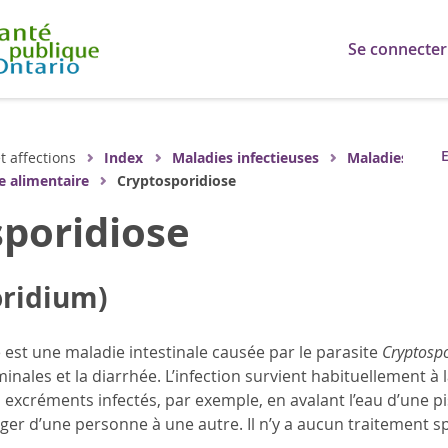
Se connecter
E
t affections
Index
Maladies infectieuses
Maladies
ne alimentaire
Cryptosporidiose
poridiose
oridium)
 est une maladie intestinale causée par le parasite
Cryptosp
nales et la diarrhée. L’infection survient habituellement à
xcréments infectés, par exemple, en avalant l’eau d’une pisci
ger d’une personne à une autre. Il n’y a aucun traitement sp