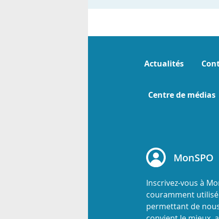
Actualités
Cont
Centre de médias
MonSPO
Inscrivez-vous à M
couramment utilisée
permettant de nous
convient le mieux, a