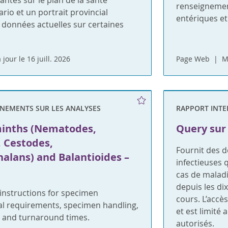
ntes sur le plan de la santé
renseignemen
rio et un portrait provincial
entériques et
 données actuelles sur certaines
 jour le 16 juill. 2026
Page Web
M
GNEMENTS SUR LES ANALYSES
RAPPORT INTE
minths (Nematodes,
Query sur 
 Cestodes,
Fournit des 
alans) and Balantioides –
infectieuses
cas de maladi
depuis les di
nstructions for specimen
cours. L’accè
ial requirements, specimen handling,
et est limité
 and turnaround times.
autorisés.