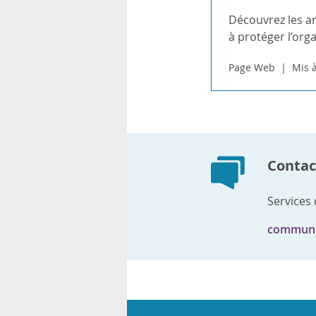
Découvrez les an
à protéger l’org
Page Web
Mis à
Contact
Services
communi