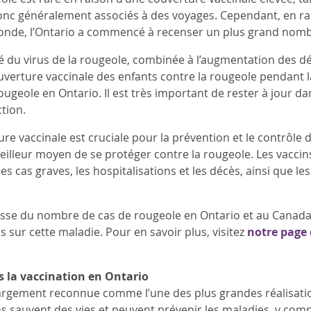
nc généralement associés à des voyages. Cependant, en rais
onde, l’Ontario a commencé à recenser un plus grand nomb
té du virus de la rougeole, combinée à l’augmentation des 
uverture vaccinale des enfants contre la rougeole pendant l
ougeole en Ontario. Il est très important de rester à jour
ction.
e vaccinale est cruciale pour la prévention et le contrôle d
eilleur moyen de se protéger contre la rougeole. Les vaccins
es cas graves, les hospitalisations et les décès, ainsi que l
sse du nombre de cas de rougeole en Ontario et au Canada,
 sur cette maladie. Pour en savoir plus, visitez
notre page 
s la vaccination en Ontario
largement reconnue comme l’une des plus grandes réalisatio
s sauvent des vies et peuvent prévenir les maladies, y compri