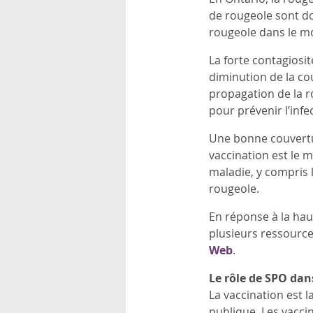
de rougeole sont do
rougeole dans le m
La forte contagiosi
diminution de la co
propagation de la r
pour prévenir l’infe
Une bonne couvertur
vaccination est le m
maladie, y compris l
rougeole.
En réponse à la hau
plusieurs ressources
Web
.
Le rôle de SPO dan
La vaccination est 
publique. Les vaccin