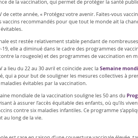
nce de la vaccination, qui permet de protéger la santé publi
de cette année, « Protégez votre avenir. Faites-vous vacciner
s vaccins recommandés pour que tout le monde ait la chanc
évitables.
nale est restée relativement stable pendant de nombreuses
19, elle a diminué dans le cadre des programmes de vaccin
contre la rougeole) et des programmes de vaccination en mil
 a lieu du 22 au 30 avril et coïncide avec la
Semaine mondia
é, qui a pour but de souligner les mesures collectives à pre
maladies évitables par la vaccination.
aine mondiale de la vaccination souligne les 50 ans du
Prog
visant à assurer l’accès équitable des enfants, où qu’ils viven
ccins contre six maladies infantiles. Ce programme s’appl
 au long de la vie.
ole est rare en raison d’une couverture vaccinale élevée, ta