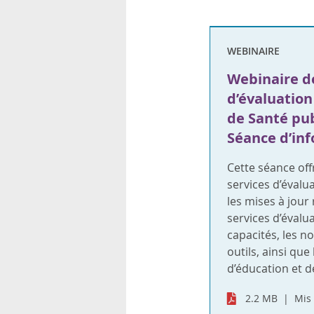
rsonnels
WEBINAIRE
Webinaire de
d’évaluation
de Santé pub
Séance d’in
Cette séance off
services d’évalu
les mises à jour
services d’évalu
capacités, les n
outils, ainsi qu
d’éducation et d
2.2 MB
Mis 