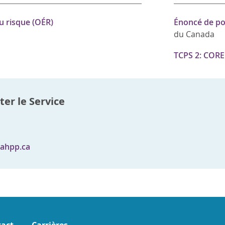
du risque (OÉR)
Énoncé de pol
du Canada
TCPS 2: CORE 
er le Service
ahpp.ca