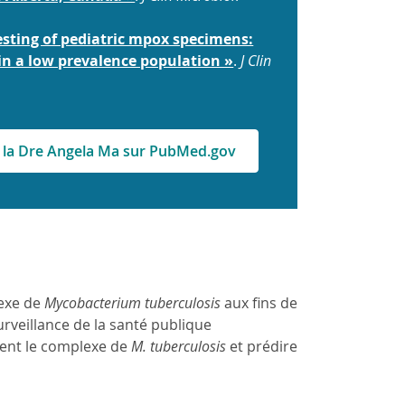
testing of pediatric mpox specimens:
in a low prevalence population »
.
J Clin
ar la Dre Angela Ma sur PubMed.gov
lexe de
Mycobacterium tuberculosis
aux fins de
urveillance de la santé publique
ment le complexe de
M. tuberculosis
et prédire