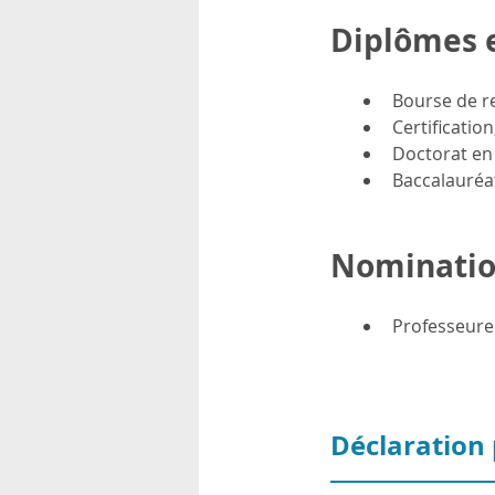
Diplômes 
Bourse de r
Certificatio
Doctorat en 
Baccalauréat
Nominatio
Professeure
Déclaration