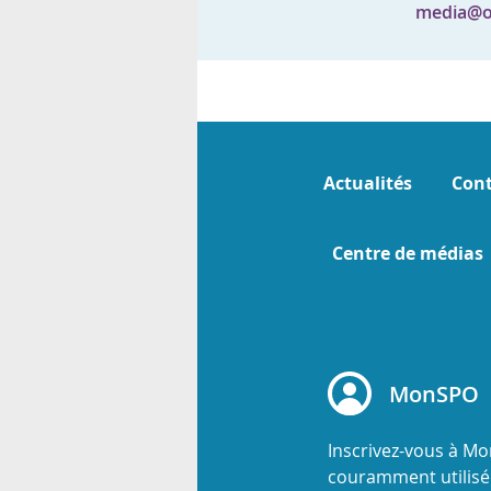
media@o
Actualités
Cont
Centre de médias
MonSPO
Inscrivez-vous à M
couramment utilisée