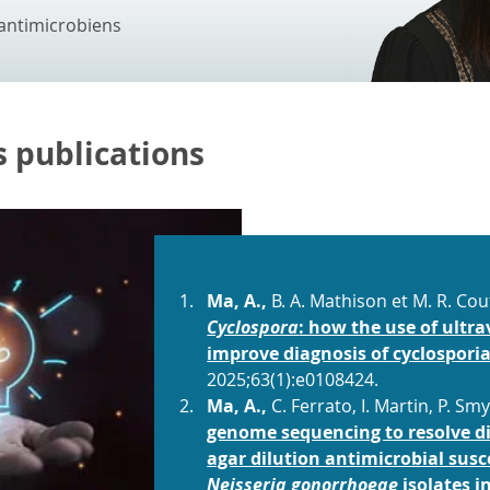
antimicrobiens
s publications
Ma, A.,
B. A. Mathison et M. R. Cou
Cyclospora
: how the use of ultr
improve diagnosis of cyclospori
2025;63(1):e0108424.
Ma, A.,
C. Ferrato, I. Martin, P. Smy
genome sequencing to resolve di
agar dilution antimicrobial susc
Neisseria gonorrhoeae
isolates i