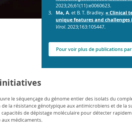
2023;26;61(11):e0060623.
Ma, A
. et B. T. Bradley.
« Clinical 
unique features and challenges 
Virol
. 2023;163:105447.
Pour voir plus de publications p
initiatives
uvre le séquençage du génome entier des isolats du comp
n de la résistance génotypique aux antimicrobiens et de la s
es capacités de dépistage moléculaire pour détecter rapide
ce aux médicaments.