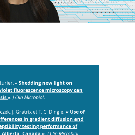
turier. «
Shedding new light on
aviolet fluorescence microscopy can
asis
».
J Clin Microbiol
.
czek, J. Gratrix et T. C. Dingle.
« Use of
fferences in gradient diffusion and
eptibility testing performance of
n Alberta, Canada »
.
J Clin Microbiol
.