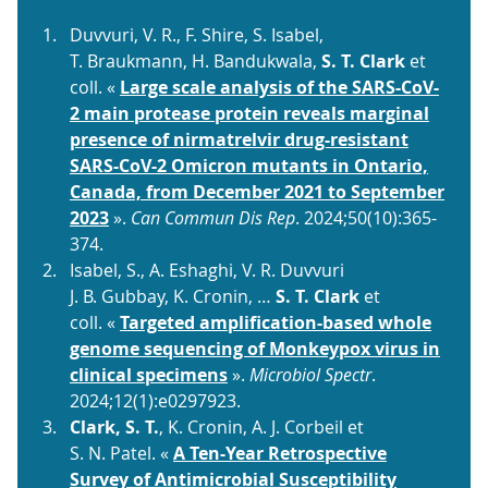
Duvvuri, V. R., F. Shire, S. Isabel,
T. Braukmann, H. Bandukwala,
S. T. Clark
et
coll. «
Large scale analysis of the SARS-CoV-
2 main protease protein reveals marginal
presence of nirmatrelvir drug-resistant
SARS-CoV-2 Omicron mutants in Ontario,
Canada, from December 2021 to September
2023
».
Can Commun Dis Rep
. 2024;50(10):365-
374.
Isabel, S., A. Eshaghi, V. R. Duvvuri
J. B. Gubbay, K. Cronin, …
S. T. Clark
et
coll. «
Targeted amplification-based whole
genome sequencing of Monkeypox virus in
clinical specimens
».
Microbiol Spectr
.
2024;12(1):e0297923.
Clark, S. T.
, K. Cronin, A. J. Corbeil et
S. N. Patel. «
A Ten-Year Retrospective
Survey of Antimicrobial Susceptibility