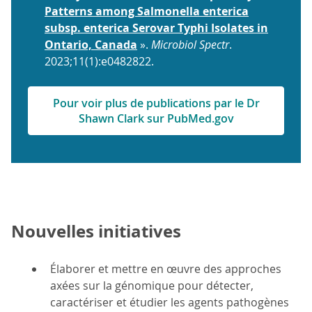
Patterns among Salmonella enterica
subsp. enterica Serovar Typhi Isolates in
Ontario, Canada
».
Microbiol Spectr
.
2023;11(1):e0482822.
Pour voir plus de publications par le Dr
Shawn Clark sur PubMed.gov
Nouvelles initiatives
Élaborer et mettre en œuvre des approches
axées sur la génomique pour détecter,
caractériser et étudier les agents pathogènes