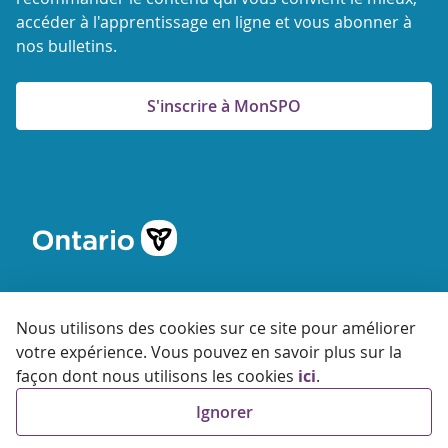
accéder à l'apprentissage en ligne et vous abonner à
nos bulletins.
S'inscrire à MonSPO
Nous utilisons des cookies sur ce site pour améliorer
votre expérience. Vous pouvez en savoir plus sur la
© 2026 Agence ontarienne de protection et de promotion de
façon dont nous utilisons les cookies
ici
.
la santé
Ignorer
Accessibilité
Confidentialité
Conditions
d'utilisation
FAQ
Plan du site