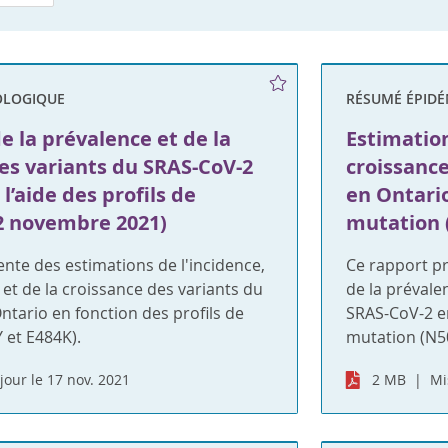
OLOGIQUE
RÉSUMÉ ÉPID
e la prévalence et de la
Estimation
es variants du SRAS-CoV-2
croissanc
l’aide des profils de
en Ontario
2 novembre 2021)
mutation 
nte des estimations de l'incidence,
Ce rapport pr
 et de la croissance des variants du
de la prévale
tario en fonction des profils de
SRAS-CoV-2 en
 et E484K).
mutation (N5
jour le 17 nov. 2021
2 MB
Mi