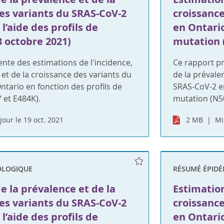
es variants du SRAS-CoV-2
croissanc
l’aide des profils de
en Ontario
 octobre 2021)
mutation 
nte des estimations de l'incidence,
Ce rapport pr
 et de la croissance des variants du
de la prévale
tario en fonction des profils de
SRAS-CoV-2 en
 et E484K).
mutation (N5
jour le 19 oct. 2021
2 MB
Mi
OLOGIQUE
RÉSUMÉ ÉPID
e la prévalence et de la
Estimation
es variants du SRAS-CoV-2
croissanc
l’aide des profils de
en Ontario