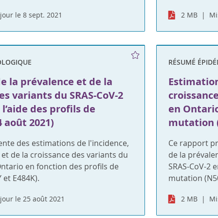
jour le 8 sept. 2021
2 MB
Mi
OLOGIQUE
RÉSUMÉ ÉPID
e la prévalence et de la
Estimation
es variants du SRAS-CoV-2
croissanc
l’aide des profils de
en Ontario
 août 2021)
mutation 
nte des estimations de l'incidence,
Ce rapport pr
 et de la croissance des variants du
de la prévale
tario en fonction des profils de
SRAS-CoV-2 en
 et E484K).
mutation (N5
jour le 25 août 2021
2 MB
Mi