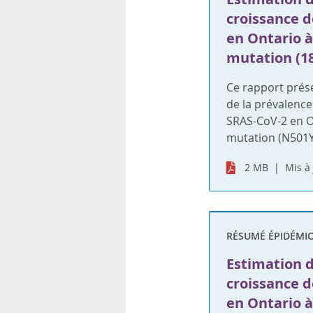
croissance d
en Ontario à 
mutation (18
Ce rapport prése
de la prévalence
SRAS-CoV-2 en On
mutation (N501Y
2 MB
Mis à 
RÉSUMÉ ÉPIDÉMI
Estimation d
croissance d
en Ontario à 