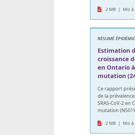
2 MB
Mis à 
RÉSUMÉ ÉPIDÉMI
Estimation d
croissance d
en Ontario à 
mutation (24
Ce rapport prése
de la prévalence
SRAS-CoV-2 en On
mutation (N501Y
2 MB
Mis à 