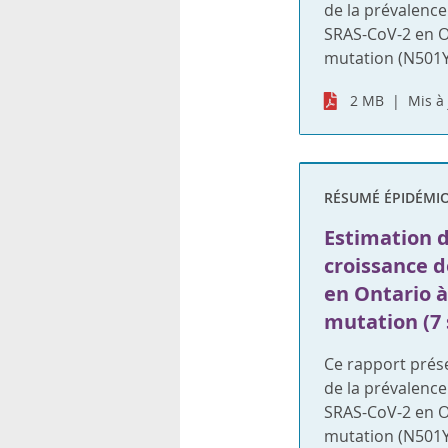
de la prévalence
SRAS-CoV-2 en On
mutation (N501Y
2 MB
Mis à 
RÉSUMÉ ÉPIDÉMI
Estimation d
croissance d
en Ontario à 
mutation (7
Ce rapport prése
de la prévalence
SRAS-CoV-2 en On
mutation (N501Y