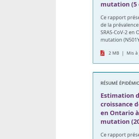
mutation (5 
Ce rapport prése
de la prévalence
SRAS-CoV-2 en On
mutation (N501Y
2 MB
Mis à 
RÉSUMÉ ÉPIDÉMI
Estimation d
croissance d
en Ontario à 
mutation (2
Ce rapport prése