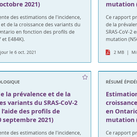
octobre 2021)
mutation 
nte des estimations de l'incidence,
Ce rapport pr
 et de la croissance des variants du
de la prévale
tario en fonction des profils de
SRAS-CoV-2 en
 et E484K).
mutation (N5
jour le 6 oct. 2021
2 MB
Mi
OLOGIQUE
RÉSUMÉ ÉPID
e la prévalence et de la
Estimation
es variants du SRAS-CoV-2
croissanc
l’aide des profils de
en Ontario
0 septembre 2021)
mutation 
nte des estimations de l'incidence,
Ce rapport pr