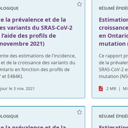
OLOGIQUE
RÉSUMÉ ÉPID
e la prévalence et de la
Estimation
es variants du SRAS-CoV-2
croissanc
l’aide des profils de
en Ontario
 novembre 2021)
mutation 
nte des estimations de l'incidence,
Ce rapport pr
 et de la croissance des variants du
de la prévale
tario en fonction des profils de
SRAS-CoV-2 en
 et E484K).
mutation (N5
jour le 3 nov. 2021
2 MB
Mi
OLOGIQUE
RÉSUMÉ ÉPID
e la prévalence et de la
Estimation