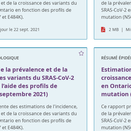
 et de la croissance des variants du
de la prévale
tario en fonction des profils de
SRAS-CoV-2 en
 et E484K).
mutation (N5
jour le 22 sept. 2021
2 MB
Mi
OLOGIQUE
RÉSUMÉ ÉPID
e la prévalence et de la
Estimation
es variants du SRAS-CoV-2
croissanc
l’aide des profils de
en Ontario
 septembre 2021)
mutation 
nte des estimations de l'incidence,
Ce rapport pr
 et de la croissance des variants du
de la prévale
tario en fonction des profils de
SRAS-CoV-2 en
 et E484K).
mutation (N5