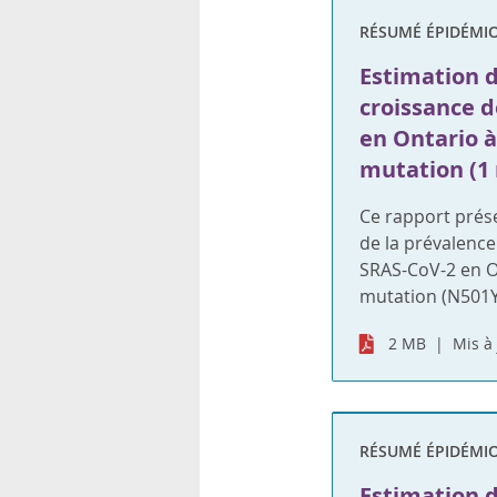
RÉSUMÉ ÉPIDÉMI
Estimation d
croissance d
en Ontario à 
mutation (1
Ce rapport prése
de la prévalence
SRAS-CoV-2 en On
mutation (N501Y
2 MB
Mis à 
RÉSUMÉ ÉPIDÉMI
Estimation d