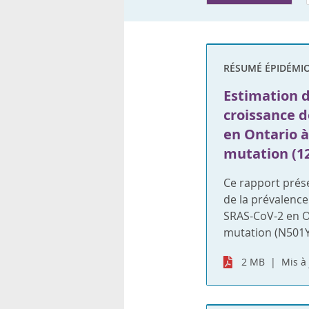
rsonnels
RÉSUMÉ ÉPIDÉMI
Estimation d
croissance d
en Ontario à 
mutation (1
Ce rapport prése
de la prévalence
SRAS-CoV-2 en On
mutation (N501Y
2 MB
Mis à 