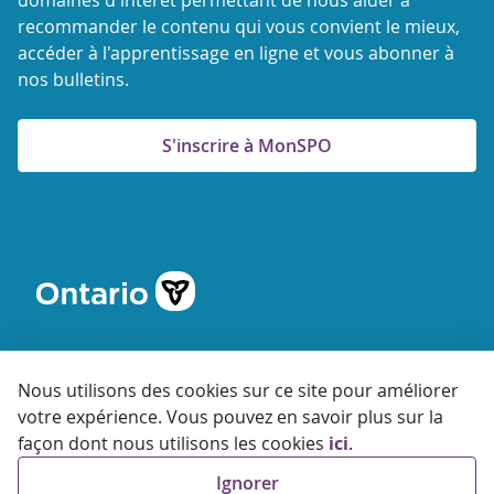
domaines d'intérêt permettant de nous aider à
recommander le contenu qui vous convient le mieux,
accéder à l'apprentissage en ligne et vous abonner à
nos bulletins.
S'inscrire à MonSPO
Nous utilisons des cookies sur ce site pour améliorer
votre expérience. Vous pouvez en savoir plus sur la
© 2026 Agence ontarienne de protection et de promotion de
façon dont nous utilisons les cookies
ici
.
la santé
Ignorer
Accessibilité
Confidentialité
Conditions