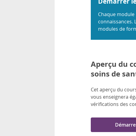
Démarrer l
rsonnels
Chaque module de
connaissances. L
modules de for
Aperçu du co
soins de san
Cet aperçu du cours
vous enseignera éga
vérifications des co
Démarre