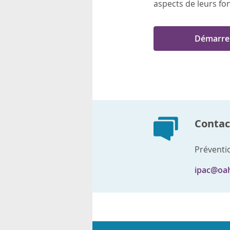
aspects de leurs fo
Démarre
Contact
Préventio
ipac@oa