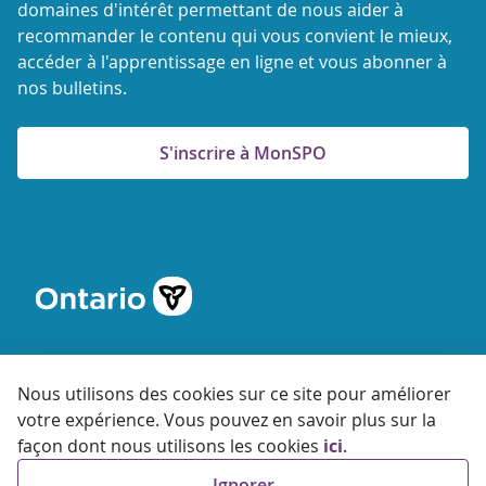
domaines d'intérêt permettant de nous aider à
recommander le contenu qui vous convient le mieux,
accéder à l'apprentissage en ligne et vous abonner à
nos bulletins.
S'inscrire à MonSPO
Nous utilisons des cookies sur ce site pour améliorer
votre expérience. Vous pouvez en savoir plus sur la
© 2026 Agence ontarienne de protection et de promotion de
façon dont nous utilisons les cookies
ici
.
la santé
Ignorer
Accessibilité
Confidentialité
Conditions