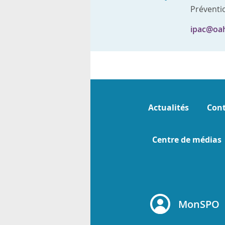
Préventio
ipac@oa
Actualités
Cont
Centre de médias
MonSPO