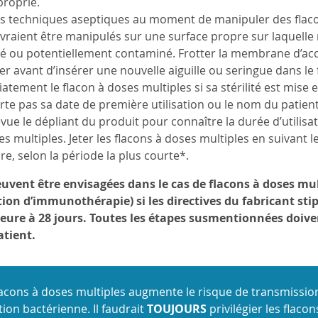
roprié.
es techniques aseptiques au moment de manipuler des flacon
vraient être manipulés sur une surface propre sur laquelle 
gé ou potentiellement contaminé. Frotter la membrane d’accè
er avant d’insérer une nouvelle aiguille ou seringue dans le 
atement le flacon à doses multiples si sa stérilité est mise
rte pas sa date de première utilisation ou le nom du patient
vue le dépliant du produit pour connaître la durée d’util
es multiples. Jeter les flacons à doses multiples en suivant l
re, selon la période la plus courte*.
uvent être envisagées dans le cas de flacons à doses mult
tion d’immunothérapie) si les directives du fabricant stip
ure à 28 jours. Toutes les étapes susmentionnées doivent 
atient.
 flacons à doses multiples augmente le risque de transmiss
ion bactérienne. Il faudrait
TOUJOURS
privilégier les flaco