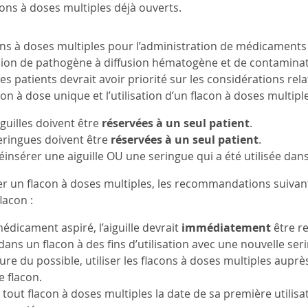
acons à doses multiples déjà ouverts.
acons à doses multiples pour l’administration de médicaments
ion de pathogène à diffusion hématogène et de contaminatio
des patients devrait avoir priorité sur les considérations re
acon à dose unique et l’utilisation d’un flacon à doses multipl
iguilles doivent être
réservées à un seul patient
.
eringues doivent être
réservées à un seul patient
.
éinsérer une aiguille OU une seringue qui a été utilisée dans
liser un flacon à doses multiples, les recommandations suiva
flacon :
médicament aspiré, l’aiguille devrait
immédiatement
être r
 dans un flacon à des fins d’utilisation avec une nouvelle ser
re du possible, utiliser les flacons à doses multiples auprès
e flacon.
 tout flacon à doses multiples la date de sa première utilisat