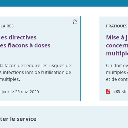
LAIRES
PRATIQUES
des directives
Mise à 
es flacons à doses
concern
multipl
la façon de réduire les risques de
On doit év
infections lors de l’utilisation de
multiples
multiples.
et de con
389 KB
 jour le 26 nov. 2020
er le service