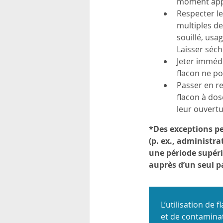
moment app
rsonnels
Respecter l
multiples de
souillé, usa
Laisser séch
Jeter immédi
flacon ne po
Passer en re
flacon à dos
leur ouvertu
*Des exceptions pe
(p. ex., administra
une période supérie
auprès d’un seul p
L’utilisation de
et de contaminat