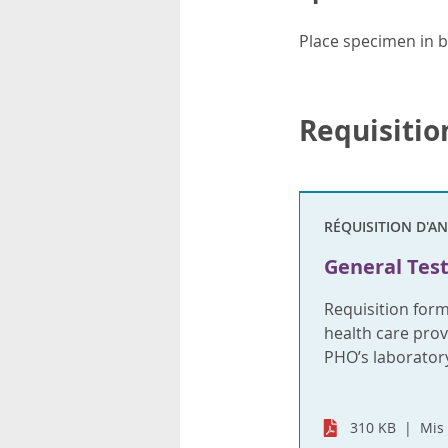
Place specimen in b
Requisitio
RÉQUISITION D'A
General Test
Requisition for
health care provi
PHO’s laboratory
310 KB
Mis 