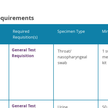
equirements
Required
Specimen Type
Mi
Requisition(s)
General Test
Throat/
1 s
Requisition
nasopharyngeal
med
swab
kit
General Test
Urine
50