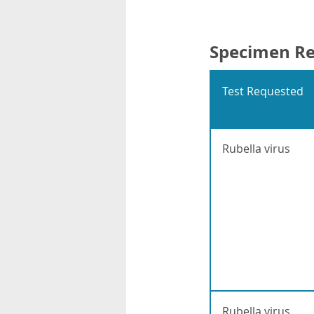
Specimen R
Test Requested
Rubella virus
Rubella virus