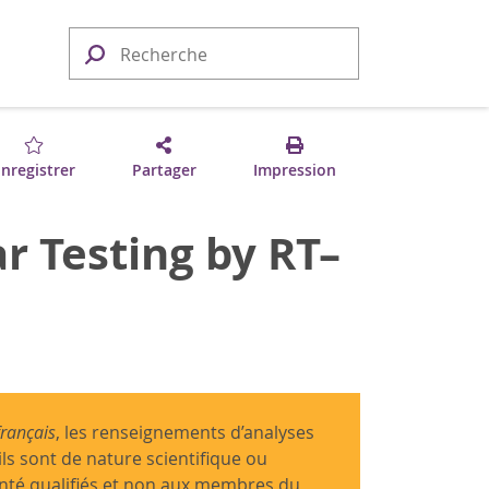
nregistrer
Partager
Impression
r Testing by RT–
français
, les renseignements d’analyses
ils sont de nature scientifique ou
anté qualifiés et non aux membres du