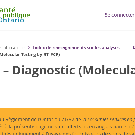
Se connecter
E
e laboratoire
Index de renseignements sur les analyses
(Molecular Testing by RT–PCR)
 – Diagnostic (Molecula
 Règlement de l’Ontario 671/92 de la
Loi sur les services en 
és à la présente page ne sont offerts qu’en anglais parce qu’
tinés uniquement à l’usage des fournisseurs de soins de s