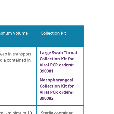
nimum Volume
Collection Kit
Large Swab Throat
wab in transport
Collection Kit for
ia contained in
Viral PCR order#:
390081
Nasopharyngeal
Collection Kit for
Viral PCR order#:
390082
 mL (minimum 10
Sterile container