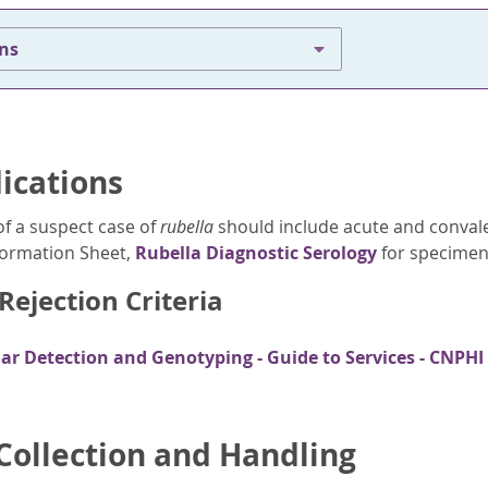
ons
dications
of a suspect case of
rubella
should include acute and convale
nformation Sheet,
Rubella Diagnostic Serology
for specimen 
ejection Criteria
ar Detection and Genotyping - Guide to Services - CNPHI
ollection and Handling