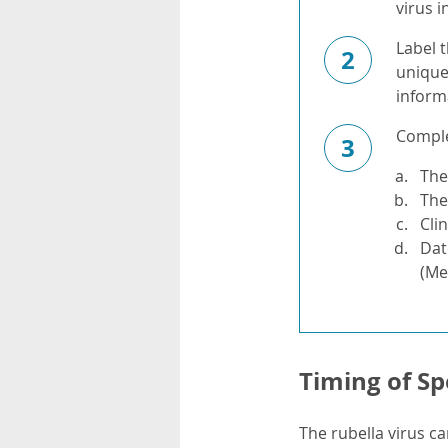
virus 
Label t
2
unique 
informa
Complet
3
The
The
Cli
Dat
(Me
Timing of Sp
The rubella virus c