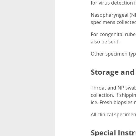
for virus detection 
Nasopharyngeal (NP)
specimens collected 
For congenital rubel
also be sent.
Other specimen typ
Storage and
Throat and NP swabs
collection. If shipp
ice. Fresh biopsies
All clinical specim
Special Inst