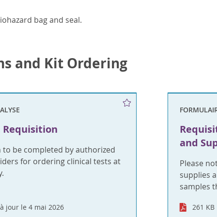
iohazard bag and seal.
ns and Kit Ordering
NALYSE
FORMULAIR
 Requisition
Requisi
and Sup
m to be completed by authorized
ders for ordering clinical tests at
Please no
.
supplies a
samples t
à jour le 4 mai 2026
261 KB