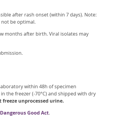
ble after rash onset (within 7 days). Note:
l not be optimal.
ew months after birth. Viral isolates may
ubmission.
laboratory within 48h of specimen
in the freezer (-70°C) and shipped with dry
 freeze unprocessed urine.
 Dangerous Good Act
.