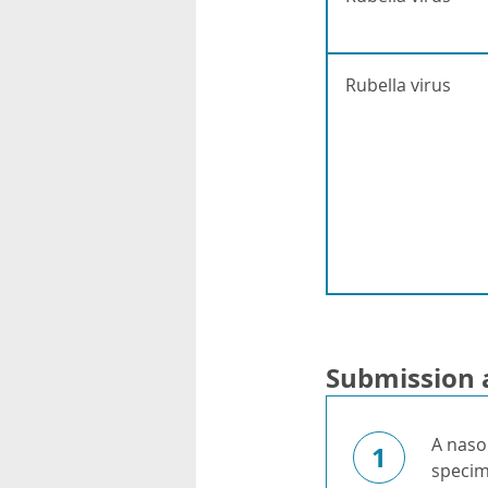
Rubella virus
Submission 
A naso
1
specim