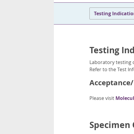
rsonnels
Testing Indicati
Testing In
Laboratory testing 
Refer to the Test I
Acceptance/R
Please visit
Molecul
Specimen C