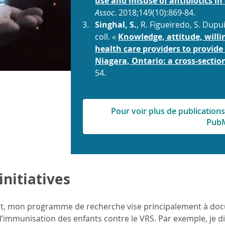
use and misuse of antibiotics in
Assoc
. 2018;149(10):869-84.
Singhal, S.
, R. Figueiredo, S. Dupui
coll. «
Knowledge, attitude, willi
health care providers to provide 
Niagara, Ontario: a cross-sectio
54.
Pour voir plus de publications
Pub
initiatives
t, mon programme de recherche vise principalement à do
immunisation des enfants contre le VRS. Par exemple, je di