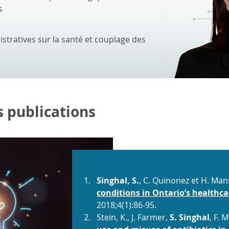
s
tratives sur la santé et couplage des
s publications
Singhal, S.
, C. Quinonez et H. Ma
conditions in Ontario’s healthc
2018;4(1):86-95.
Stein, K., J. Farmer,
S. Singhal
, F. 