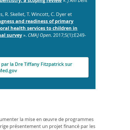
 dentistry: a scoping review
».
J Am Dent
s, R. Skellet, T. Wincott, C. Dyer et
ngness and readiness of primary
oral health services to children in
nal survey
».
CMAJ Open
. 2017;5(1):E249-
 par la Dre Tiffany Fitzpatrick sur
Med.gov
cumenter la mise en œuvre de programmes
rige présentement un projet financé par les