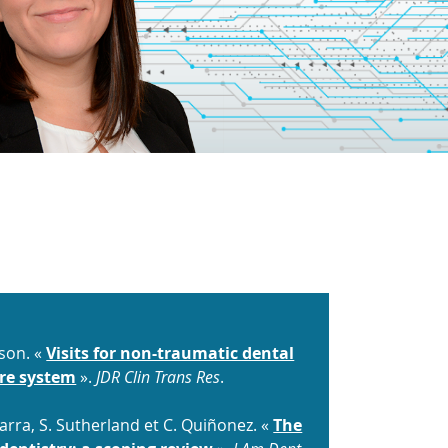
nson. «
Visits for non-traumatic dental
are system
».
JDR Clin Trans Res
.
Marra, S. Sutherland et C. Quiñonez. «
The