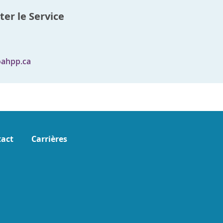
er le Service
ahpp.ca
act
Carrières