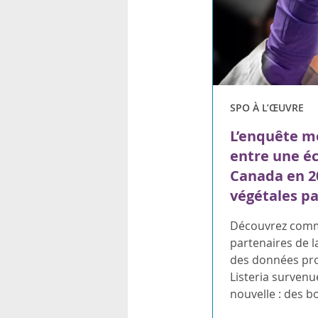
SPO À L’ŒUVRE
L’enquête me
entre une éc
Canada en 20
végétales pa
Découvrez comm
partenaires de l
des données pro
Listeria surven
nouvelle : des b