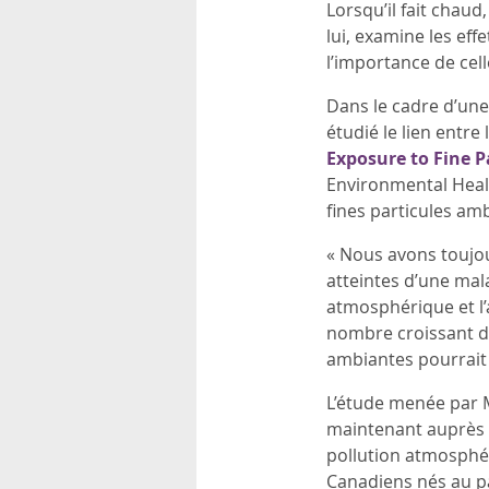
Lorsqu’il fait chau
rsonnels
lui, examine les ef
l’importance de cel
Dans le cadre d’une
étudié le lien entre
Exposure to Fine P
Environmental Healt
fines particules am
« Nous avons toujou
atteintes d’une mala
atmosphérique et l’
nombre croissant d’
ambiantes pourrait 
L’étude menée par M
maintenant auprès d
pollution atmosphéri
Canadiens nés au pa