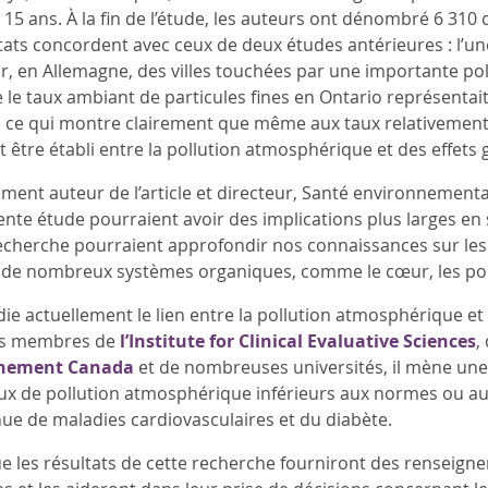
 ans. À la fin de l’étude, les auteurs ont dénombré 6 310 ca
ats concordent avec ceux de deux études antérieures : l’une 
r, en Allemagne, des villes touchées par une importante po
 le taux ambiant de particules fines en Ontario représentait
, ce qui montre clairement que même aux taux relativement
 être établi entre la pollution atmosphérique et des effets 
ement auteur de l’article et directeur, Santé environnemental
ente étude pourraient avoir des implications plus larges en 
recherche pourraient approfondir nos connaissances sur les e
de nombreux systèmes organiques, comme le cœur, les po
die actuellement le lien entre la pollution atmosphérique et
des membres de
l’Institute for Clinical Evaluative Sciences
,
nnement Canada
et de nombreuses universités, il mène une 
ux de pollution atmosphérique inférieurs aux normes ou aux 
nue de maladies cardiovasculaires et du diabète.
 les résultats de cette recherche fourniront des renseign