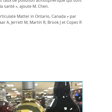
les taux de pollution atmosphérique qui sont
la santé », ajoute M. Chen.
articulate Matter in Ontario, Canada » par
r A, Jerrett M, Martin R, Brook J et Copes R