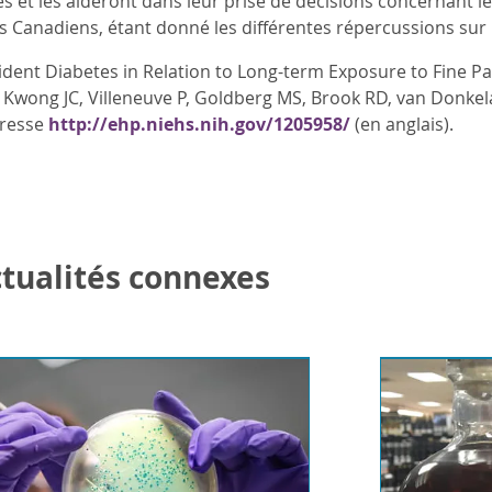
es et les aideront dans leur prise de décisions concernant 
s Canadiens, étant donné les différentes répercussions sur 
Incident Diabetes in Relation to Long-term Exposure to Fine P
 Kwong JC, Villeneuve P, Goldberg MS, Brook RD, van Donkelaa
dresse
http://ehp.niehs.nih.gov/1205958/
(en anglais).
actualités connexes