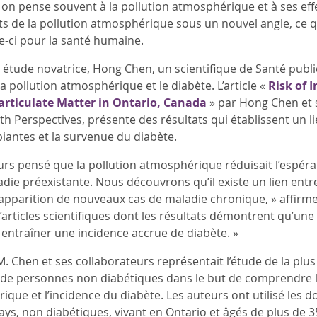
d, on pense souvent à la pollution atmosphérique et à ses e
fets de la pollution atmosphérique sous un nouvel angle, c
le-ci pour la santé humaine.
 étude novatrice, Hong Chen, un scientifique de Santé publi
 la pollution atmosphérique et le diabète. L’article «
Risk of 
articulate Matter in Ontario, Canada
» par Hong Chen et s
h Perspectives, présente des résultats qui établissent un l
biantes et la survenue du diabète.
rs pensé que la pollution atmosphérique réduisait l’espéra
die préexistante. Nous découvrons qu’il existe un lien entr
apparition de nouveaux cas de maladie chronique, » affirme
articles scientifiques dont les résultats démontrent qu’une 
entraîner une incidence accrue de diabète. »
. Chen et ses collaborateurs représentait l’étude de la plu
e personnes non diabétiques dans le but de comprendre le 
que et l’incidence du diabète. Les auteurs ont utilisé les d
ys, non diabétiques, vivant en Ontario et âgés de plus de 35