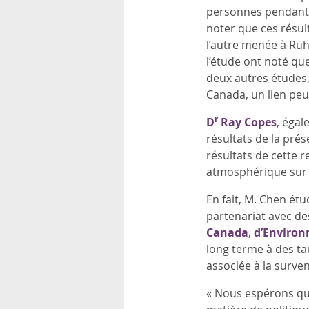
personnes pendant 15
noter que ces résult
l’autre menée à Ruh
l’étude ont noté que
deux autres études
Canada, un lien peut
r
D
Ray Copes
, égal
résultats de la prés
résultats de cette 
atmosphérique sur 
En fait, M. Chen étu
partenariat avec 
Canada
,
d’Enviro
long terme à des ta
associée à la surve
« Nous espérons que