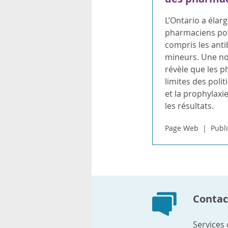
L’Ontario a élarg
pharmaciens pour
compris les ant
mineurs. Une no
révèle que les p
limites des polit
et la prophylaxi
les résultats.
Page Web
Publi
Contact
Services