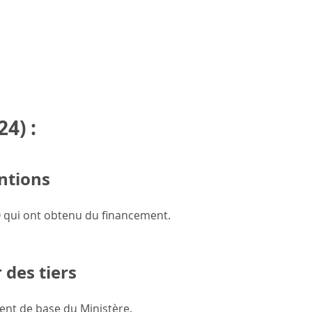
4) :
ntions
 qui ont obtenu du financement.
des tiers
ent de base du Ministère.