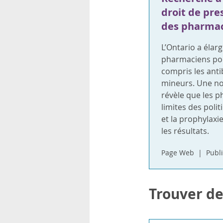
droit de pre
des pharmac
L’Ontario a élarg
pharmaciens pour
compris les ant
mineurs. Une no
révèle que les p
limites des polit
et la prophylaxi
les résultats.
Page Web
Publi
Trouver de