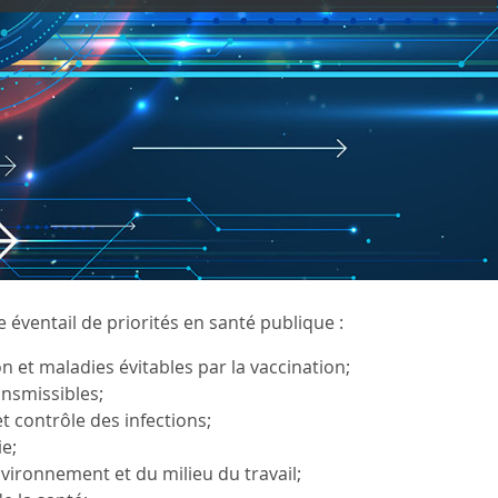
 éventail de priorités en santé publique :
 et maladies évitables par la vaccination;
nsmissibles;
t contrôle des infections;
gie;
nvironnement et du milieu du travail;