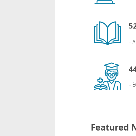
52
– A
44
– É
Featured 