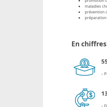
promotion d
rsonnels
maladies ch
prévention 
préparation 
En chiffres
55
– P
1
– F