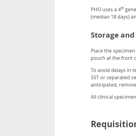
th
PHO uses a 4
gene
(median 18 days) and
Storage and
Place the specimen 
pouch at the front 
To avoid delays in t
SST or separated se
anticipated, remove
All clinical specim
Requisitio