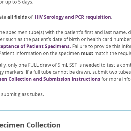
or up to 5 days.
ete
all fields
of
HIV Serology and PCR requisition
.
he specimen tube(s) with the patient’s first and last name, 
ier such as the patient’s date of birth or health card numbe
ceptance of Patient Specimens.
Failure to provide this info
 Patient information on the specimen
must
match the requis
ly, only one FULL draw of 5 mL SST is needed to test a comb
gy markers. If a full tube cannot be drawn, submit two tubes
en Collection and Submission Instructions
for more info
submit glass tubes.
ecimen Collection