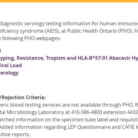
diagnostic serology testing information for human immunodef
ciency syndrome (AIDS), at Public Health Ontario (PHO). Fo
he following PHO webpages:
R
yping, Resistance, Tropism and HLA-B*57:01 Abacavir Hyp
iral Load
Serology
/
Rejection Criteria:
eric blood testing services are not available through PHO. 
tal Microbiology Laboratory at 416-586-4800 extension 4432
tched information on the specimen tube label and requisitio
Added information regarding LEP Questionnaire and CATIE In
itive reports.