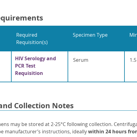
equirements
Required
Specimen Type
Mi
Requisition(s)
HIV Serology and
Serum
1.5
PCR Test
Requisition
and Collection Notes
ens may be stored at 2-25°C following collection. Centrifu
be manufacturer’s instructions, ideally
within 24 hours fro