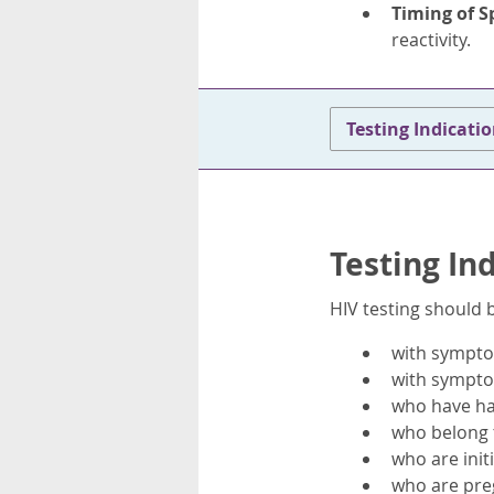
rsonnels
Timing of S
reactivity.
Testing Indicati
Testing In
HIV testing should b
with sympto
with sympto
who have ha
who belong t
who are ini
who are preg