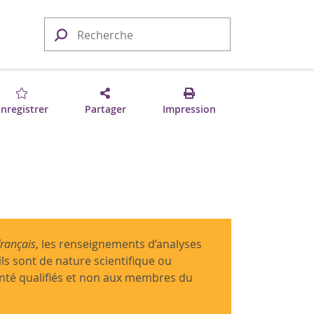
nregistrer
Partager
Impression
français
, les renseignements d’analyses
ils sont de nature scientifique ou
anté qualifiés et non aux membres du