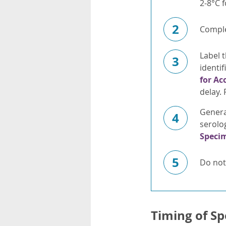
2-8°C f
2
Compl
Label t
3
identif
for Ac
delay.
General
4
serolo
Specim
5
Do not
Timing of Sp