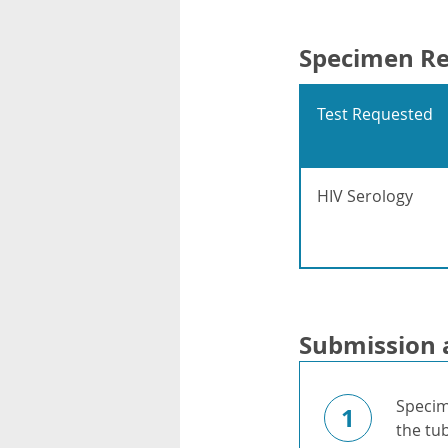
Specimen R
Test Requested
HIV Serology
Submission 
Specim
1
the tu