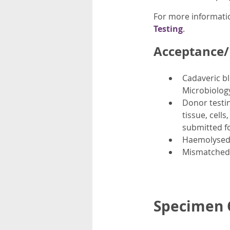
For more informati
Testing
.
Acceptance/R
Cadaveric bl
Microbiolog
Donor testin
tissue, cell
submitted fo
Haemolysed, 
Mismatched i
Specimen C