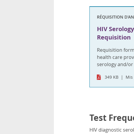
RÉQUISITION D'A
HIV Serology
Requisition
Requisition for
health care prov
serology and/or
349 KB
Mis 
Test Frequ
HIV diagnostic sero