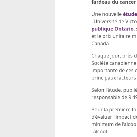
fardeau du cancer
rsonnels
Une nouvelle
étude
l’Université de Vict
publique Ontario
,
et le prix unitaire
Canada.
Chaque jour, près d
Société canadienne
importante de ces c
principaux facteurs
Selon l’étude, publi
responsable de 9 49
Pour la première fo
d’évaluer l’impact d
minimum de l’alcool
l’alcool.