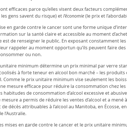
nt efficaces parce qu’elles visent deux facteurs complémen
 les gens savent du risque) et
l’économie
(le prix et l’aborda
ise en garde contre le cancer sont une forme unique d’interv
formation sur la santé claire et accessible au moment d’ache
re est de renseigner le public. En exposant constamment le
leur rappeler au moment opportun qu’ils peuvent faire des ch
à consommer ou non.
x unitaire minimum détermine un prix minimal par verre stan
coolisés à forte teneur en alcool bon marché – les produits
cool. Comme le prix unitaire minimum vise seulement les boi
e une mesure efficace pour réduire la consommation chez les 
 habitudes de consommation d’alcool excessive et abusive et
mesure a permis de réduire les ventes d’alcool et a mené 
t de décès attribuables à l’alcool au Manitoba, en Écosse, en
 l’Australie.
les mises en garde contre le cancer et le prix unitaire mini