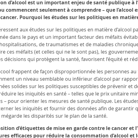
n d’alcool est un important enjeu de santé publique à l
 ou commencent seulement à comprendre – que l’alcool e
 cancer. Pourquoi les études sur les politiques en matièr
ressent aux études sur les politiques en matière d’alcool par
 dans le pays et un important facteur des méfaits évitabl
d’hospitalisations, de traumatismes et de maladies chronique
re ces méfaits (et celles qui ne le sont pas), les gouvernemen
décisions qui protègent la santé, favorisent l’équité et rédu
l’alcool frappent de façon disproportionnée les personnes a
ent un niveau semblable ou inférieur d’alcool par rapport a
es solides sur les politiques susceptibles de prévenir et de 
réduire les iniquités en santé – telles que le prix unitaire 
s – pour orienter les mesures de santé publique. Les études 
rner les iniquités et fournir des données afin de garantir q
mégarde les disparités sur le plan de la santé.
osition d’étiquettes de mise en garde contre le cancer et
ures efficaces pour réduire la consommation d’alcool et l